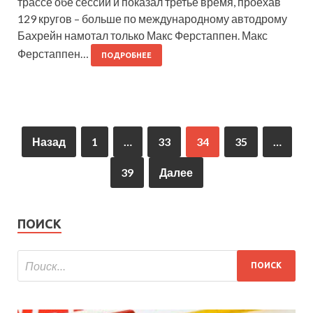
трассе обе сессии и показал третье время, проехав
129 кругов – больше по международному автодрому
Бахрейн намотал только Макс Ферстаппен. Макс
Ферстаппен…
ПОДРОБНЕЕ
Назад
1
…
33
34
35
…
39
Далее
ПОИСК