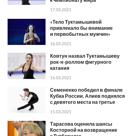
17.03.2021
«Тело Туктамышевой
привлекало бы внимание
и первобытных мужчин»
16.03.2021
Ковтун назвал Туктамышеву
рок-н-роллом фигурного
катания
16.03.2021
Семененко победил в финале
Кубка России, Алиев поднялся
с девятого места на третье
15.03.2021
Тарасова оценила шансы
Косторной на возвращение
к Тутберидзе