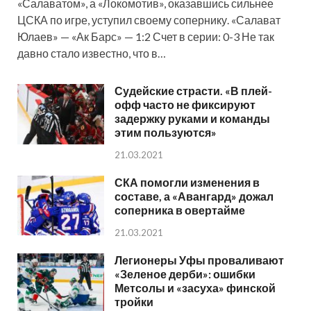
«Салаватом», а «Локомотив», оказавшись сильнее
ЦСКА по игре, уступил своему сопернику. «Салават
Юлаев» — «Ак Барс» — 1:2 Счет в серии: 0-3 Не так
давно стало известно, что в…
Судейские страсти. «В плей-
офф часто не фиксируют
задержку руками и команды
этим пользуются»
21.03.2021
СКА помогли изменения в
составе, а «Авангард» дожал
соперника в овертайме
21.03.2021
Легионеры Уфы проваливают
«Зеленое дерби»: ошибки
Метсолы и «засуха» финской
тройки