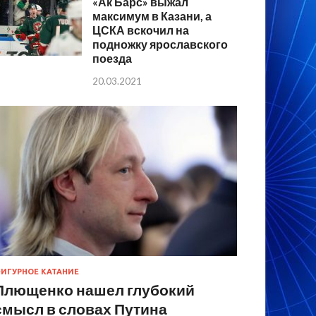
«Ак Барс» выжал
максимум в Казани, а
ЦСКА вскочил на
подножку ярославского
поезда
20.03.2021
ИГУРНОЕ КАТАНИЕ
Плющенко нашел глубокий
смысл в словах Путина