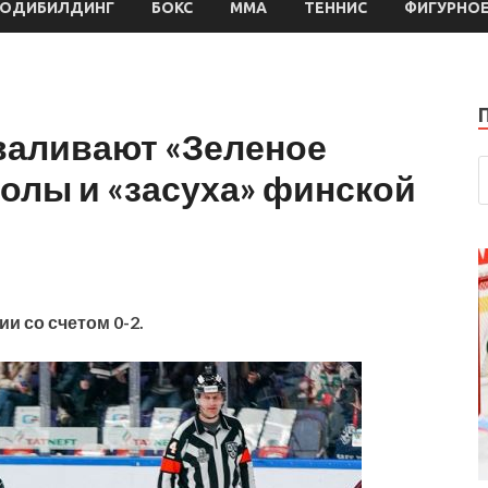
БОДИБИЛДИНГ
БОКС
MMA
ТЕННИС
ФИГУРНОЕ
валивают «Зеленое
олы и «засуха» финской
и со счетом 0-2.