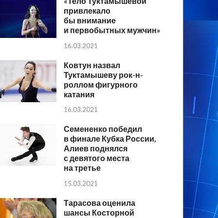
«Тело Туктамышевой
привлекало
бы внимание
и первобытных мужчин»
16.03.2021
Ковтун назвал
Туктамышеву рок-н-
роллом фигурного
катания
16.03.2021
Семененко победил
в финале Кубка России,
Алиев поднялся
с девятого места
на третье
15.03.2021
Тарасова оценила
шансы Косторной