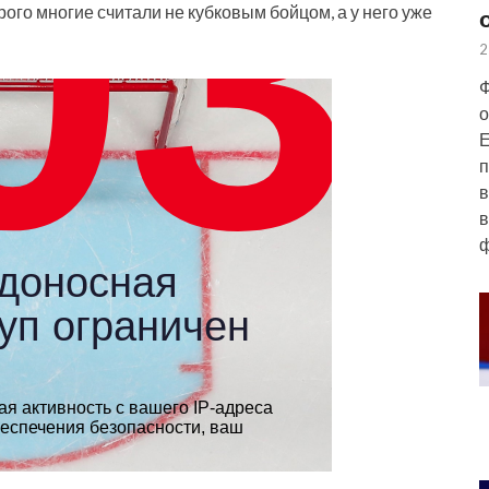
го многие считали не кубковым бойцом, а у него уже
2
Ф
о
Е
п
в
в