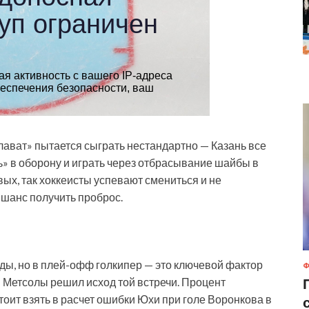
алават» пытается сыграть нестандартно — Казань все
ь» в оборону и играть через отбрасывание шайбы в
ых, так хоккеисты успевают смениться и не
 шанс получить проброс.
ды, но в плей-офф голкипер — это ключевой фактор
Ф
 Метсолы решил исход той встречи. Процент
тоит взять в расчет ошибки Юхи при голе Воронкова в