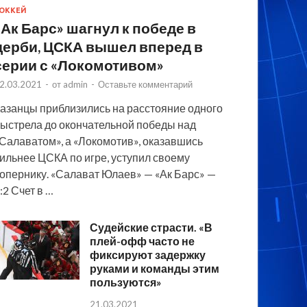
ОККЕЙ
«Ак Барс» шагнул к победе в
дерби, ЦСКА вышел вперед в
серии с «Локомотивом»
2.03.2021
-
от
admin
-
Оставьте комментарий
азанцы приблизились на расстояние одного
ыстрела до окончательной победы над
Салаватом», а «Локомотив», оказавшись
ильнее ЦСКА по игре, уступил своему
опернику. «Салават Юлаев» — «Ак Барс» —
:2 Счет в …
Судейские страсти. «В
плей-офф часто не
фиксируют задержку
руками и команды этим
пользуются»
21.03.2021