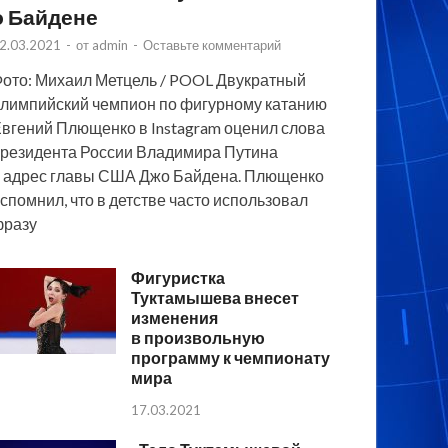
о Байдене
2.03.2021
-
от
admin
-
Оставьте комментарий
ото: Михаил Метцель / POOL Двукратный
лимпийский чемпион по фигурному катанию
вгений Плющенко в Instagram оценил слова
резидента России Владимира Путина
 адрес главы США Джо Байдена. Плющенко
спомнил, что в детстве часто использовал
фразу
Фигуристка
Туктамышева внесет
изменения
в произвольную
программу к чемпионату
мира
17.03.2021