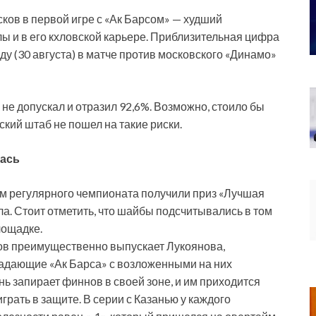
сков в первой игре с «Ак Барсом» — худший
лы и в его кхловской карьере. Приблизительная цифра
ду (30 августа) в матче против московского «Динамо»
не допускал и отразил 92,6%. Возможно, стоило бы
ский штаб не пошел на такие риски.
лась
м регулярного чемпионата получили приз «Лучшая
ла. Стоит отметить, что шайбы подсчитывались в том
лощадке.
ов преимущественно выпускает Лукоянова,
падающие «Ак Барса» с возложенными на них
нь запирает финнов в своей зоне, и им приходится
рать в защите. В серии с Казанью у каждого