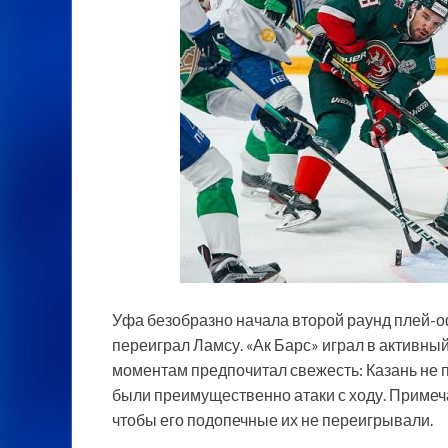
Уфа безобразно начала второй раунд плей-
переиграл Ламсу. «Ак Барс» играл в активный
моментам предпочитал свежесть: Казань не
были преимущественно атаки с ходу. Примеча
чтобы его подопечные их не переигрывали.