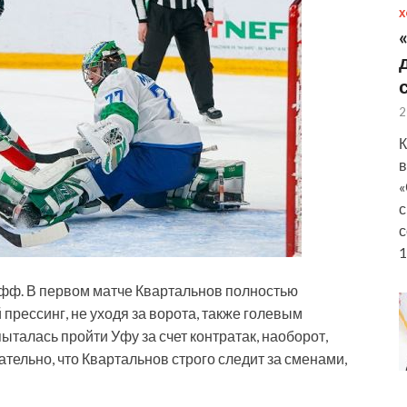
Х
2
К
в
«
с
с
1
офф. В первом матче Квартальнов полностью
 прессинг, не уходя за ворота, также голевым
пыталась пройти Уфу за счет контратак, наоборот,
тельно, что Квартальнов строго следит за сменами,