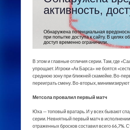
В этом и главные отличия серии. Там, где «С
упрощает. Игроки «Ак Барса» не боятся «сест
среднюю зону при ближней скамейке. Во-перв
переиграть смену. Во-вторых, минимизируют
Метсола провалил первый матч
Юха — топовый вратарь. И у всех бывают спа
серии. Невнятный первый матч в исполнении
отраженных бросков составил всего 66,7%. С