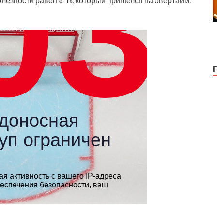
лезности равен «-1», который пришелся на овертайм.