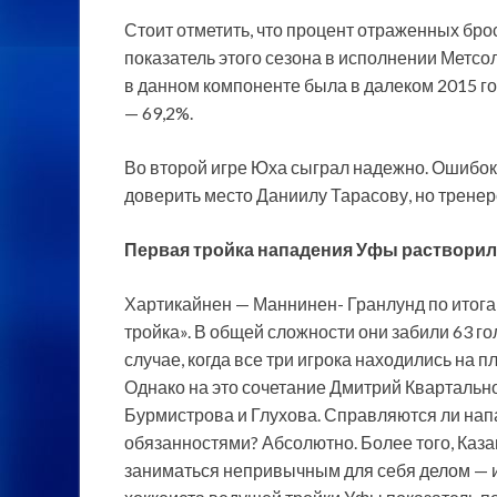
Стоит отметить, что процент отраженных бро
показатель этого сезона в исполнении Метсо
в данном компоненте была в далеком 2015 го
— 69,2%.
Во второй игре Юха сыграл надежно. Ошибок 
доверить место Даниилу Тарасову, но тренер
Первая тройка нападения Уфы раствори
Хартикайнен — Маннинен- Гранлунд по итога
тройка». В общей сложности они забили 63 го
случае, когда все три игрока находились на п
Однако на это сочетание Дмитрий Квартальн
Бурмистрова и Глухова. Справляются ли на
обязанностями? Абсолютно. Более того, Каза
заниматься непривычным для себя делом — иг