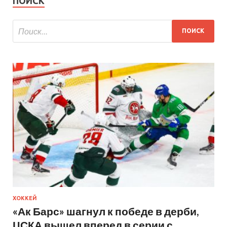
ПОИСК
ХОККЕЙ
«Ак Барс» шагнул к победе в дерби,
ЦСКА вышел вперед в серии с