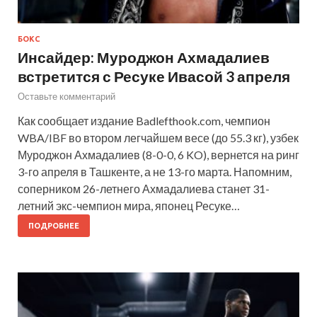
БОКС
Инсайдер: Муроджон Ахмадалиев
встретится с Ресуке Ивасой 3 апреля
Оставьте комментарий
Как сообщает издание Badlefthook.com, чемпион
WBA/IBF во втором легчайшем весе (до 55.3 кг), узбек
Муроджон Ахмадалиев (8-0-0, 6 KO), вернется на ринг
3-го апреля в Ташкенте, а не 13-го марта. Напомним,
соперником 26-летнего Ахмадалиева станет 31-
летний экс-чемпион мира, японец Ресуке…
ПОДРОБНЕЕ