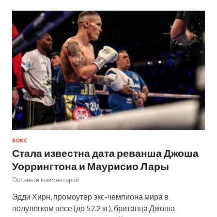
БОКС
Стала известна дата реванша Джоша
Уоррингтона и Маурисио Лары
Оставьте комментарий
Эдди Хирн, промоутер экс-чемпиона мира в
полулегком весе (до 57.2 кг), британца Джоша