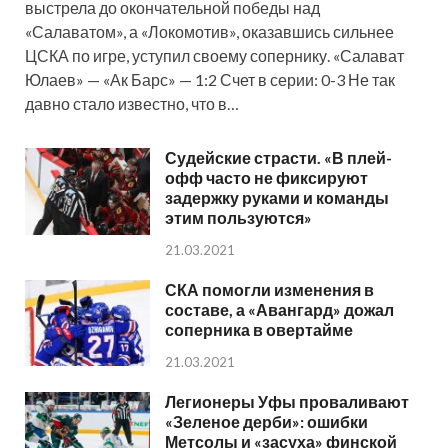
выстрела до окончательной победы над
«Салаватом», а «Локомотив», оказавшись сильнее
ЦСКА по игре, уступил своему сопернику. «Салават
Юлаев» — «Ак Барс» — 1:2 Счет в серии: 0-3 Не так
давно стало известно, что в…
Судейские страсти. «В плей-
офф часто не фиксируют
задержку руками и команды
этим пользуются»
21.03.2021
СКА помогли изменения в
составе, а «Авангард» дожал
соперника в овертайме
21.03.2021
Легионеры Уфы проваливают
«Зеленое дерби»: ошибки
Метсолы и «засуха» финской