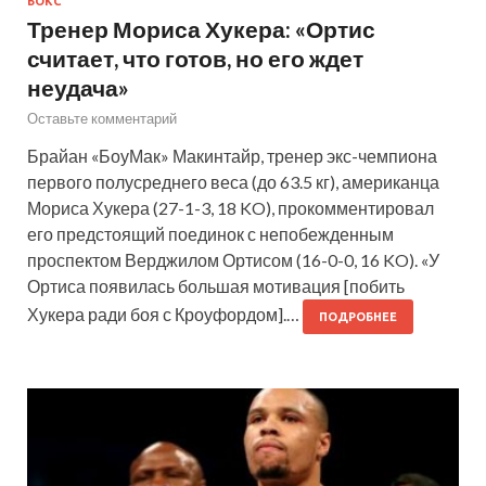
БОКС
Тренер Мориса Хукера: «Ортис
считает, что готов, но его ждет
неудача»
Оставьте комментарий
Брайан «БоуМак» Макинтайр, тренер экс-чемпиона
первого полусреднего веса (до 63.5 кг), американца
Мориса Хукера (27-1-3, 18 KO), прокомментировал
его предстоящий поединок с непобежденным
проспектом Верджилом Ортисом (16-0-0, 16 KO). «У
Ортиса появилась большая мотивация [побить
Хукера ради боя с Кроуфордом].…
ПОДРОБНЕЕ