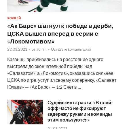
ХОККЕЙ
«Ак Барс» шагнул к победе в дерби,
ЦСКА вышел вперед в серии с
«Локомотивом»
22.03.2021
-
от
admin
-
Оставьте комментарий
Казанцы приблизились на расстояние одного
выстрела до окончательной победы над
«Салаватом», а «Локомотив», оказавшись сильнее
ЦСКА по игре, уступил своему сопернику. «Салават
Юлаев» — «Ак Барс» — 1:2 Счет в …
Судейские страсти. «В плей-
офф часто не фиксируют
задержку руками и команды
этим пользуются»
21.03.2021