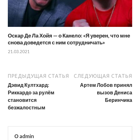
Оскар Де Ла Хойя — о Канело: «Я уверен, что мне
снова доведется с ним сотрудничать»
21.03.2021
ПРЕДЫДУЩАЯ СТАТЬЯ
СЛЕДУЮЩАЯ СТАТЬЯ
Дэвид Култхард:
Артем Лобов принял
Риккардо за рулём
вызов Дениса
становится
Беринчика
безжалостным
О admin