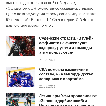
выстрела до окончательной победы над
«Салаватом», а «Локомотив», оказавшись сильнее
ЦСКА по игре, уступил своему сопернику. «Салават
Юлаев» — «Ак Барс» — 1:2 Счет в серии: 0-3 Не так
давно стало известно, что в…
Судейские страсти. «В плей-
офф часто не фиксируют
задержку руками и команды
этим пользуются»
21.03.2021
СКА помогли изменения в
составе, а «Авангард» дожал
соперника в овертайме
21.03.2021
Легионеры Уфы проваливают
«Зеленое дерби»: ошибки
Метсолы и «засуха» финской