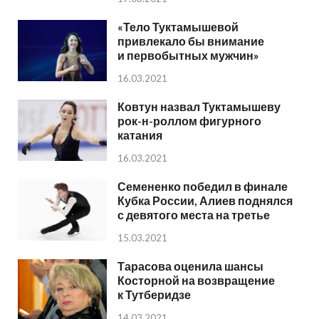
«Тело Туктамышевой
привлекало бы внимание
и первобытных мужчин»
16.03.2021
Ковтун назвал Туктамышеву
рок-н-роллом фигурного
катания
16.03.2021
Семененко победил в финале
Кубка России, Алиев поднялся
с девятого места на третье
15.03.2021
Тарасова оценила шансы
Косторной на возвращение
к Тутберидзе
14.03.2021