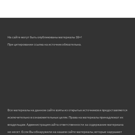
На сайте могут быть опубликованы материалы 18+!
При цитировании ссылка на источник обязательна.
Все материалы на данном сайте взяты из открытых источников и предоставляются
исключительно в ознакомительных целях. Права на материалы принадлежат их
владельцам. Администрация сайта ответственности за содержание материала
не несет. Если Вы обнаружили на нашем сайте материалы, которые нарушают