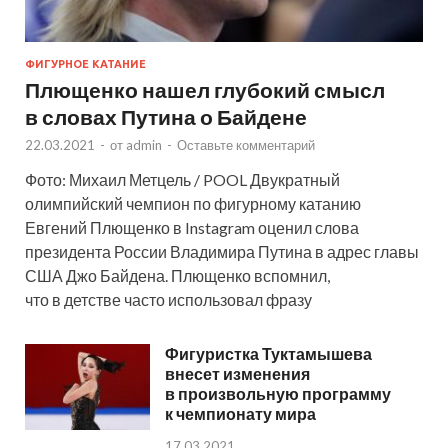
ФИГУРНОЕ КАТАНИЕ
Плющенко нашел глубокий смысл
в словах Путина о Байдене
22.03.2021
-
от
admin
-
Оставьте комментарий
Фото: Михаил Метцель / POOL Двукратный
олимпийский чемпион по фигурному катанию
Евгений Плющенко в Instagram оценил слова
президента России Владимира Путина в адрес главы
США Джо Байдена. Плющенко вспомнил,
что в детстве часто использовал фразу
Фигуристка Туктамышева
внесет изменения
в произвольную программу
к чемпионату мира
17.03.2021