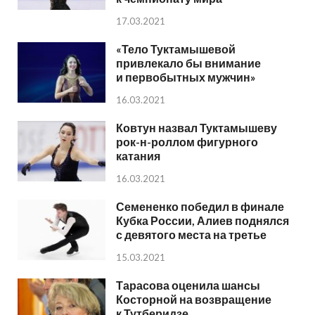
17.03.2021
«Тело Туктамышевой
привлекало бы внимание
и первобытных мужчин»
16.03.2021
Ковтун назвал Туктамышеву
рок-н-роллом фигурного
катания
16.03.2021
Семененко победил в финале
Кубка России, Алиев поднялся
с девятого места на третье
15.03.2021
Тарасова оценила шансы
Косторной на возвращение
к Тутберидзе