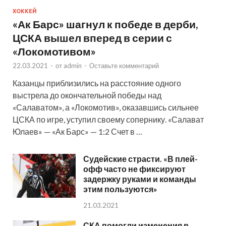
ХОККЕЙ
«Ак Барс» шагнул к победе в дерби,
ЦСКА вышел вперед в серии с
«Локомотивом»
22.03.2021
-
от
admin
-
Оставьте комментарий
Казанцы приблизились на расстояние одного
выстрела до окончательной победы над
«Салаватом», а «Локомотив», оказавшись сильнее
ЦСКА по игре, уступил своему сопернику. «Салават
Юлаев» — «Ак Барс» — 1:2 Счет в …
Судейские страсти. «В плей-
офф часто не фиксируют
задержку руками и команды
этим пользуются»
21.03.2021
СКА помогли изменения в