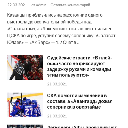
22.03.2021
-
от
admin
-
Оставьте комментарий
Казанцы приблизились на расстояние одного
выстрела до окончательной победы над
«Салаватом», а «Локомотив», оказавшись сильнее
ЦСКА по игре, уступил своему сопернику. «Салават
Юлаев» — «Ак Барс» — 1:2 Счет в …
Судейские страсти. «В плей-
офф часто не фиксируют
задержку руками и команды
этим пользуются»
21.03.2021
СКА помогли изменения в
составе, а «Авангард» дожал
соперника в овертайме
21.03.2021
Легионеры Уфы проваливают