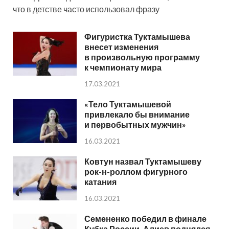
что в детстве часто использовал фразу
Фигуристка Туктамышева
внесет изменения
в произвольную программу
к чемпионату мира
17.03.2021
«Тело Туктамышевой
привлекало бы внимание
и первобытных мужчин»
16.03.2021
Ковтун назвал Туктамышеву
рок-н-роллом фигурного
катания
16.03.2021
Семененко победил в финале
Кубка России, Алиев поднялся