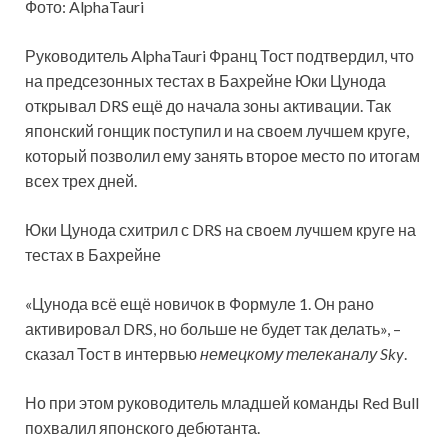
Фото: AlphaTauri
Руководитель AlphaTauri Франц Тост подтвердил, что
на предсезонных тестах в Бахрейне Юки Цунода
открывал DRS ещё до начала зоны активации. Так
японский гонщик поступил и на своем лучшем круге,
который позволил ему занять второе место по итогам
всех трех дней.
Юки Цунода схитрил с DRS на своем лучшем круге на
тестах в Бахрейне
«Цунода всё ещё новичок в Формуле 1. Он рано
активировал DRS, но больше не будет так делать», –
сказал Тост в интервью
немецкому телеканалу Sky
.
Но при этом руководитель младшей команды Red Bull
похвалил японского дебютанта.