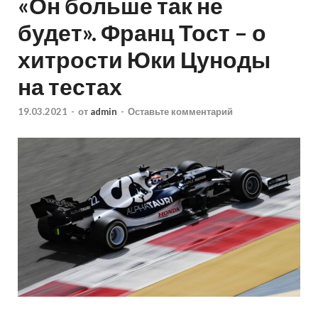
«Он больше так не
будет». Франц Тост – о
хитрости Юки Цуноды
на тестах
19.03.2021
-
от
admin
-
Оставьте комментарий