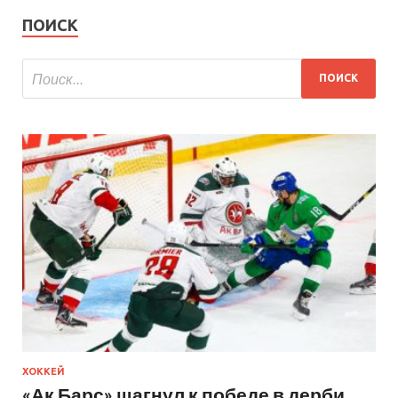
ПОИСК
ХОККЕЙ
«Ак Барс» шагнул к победе в дерби,