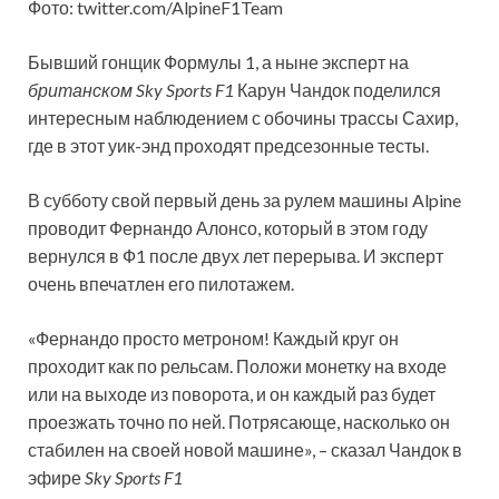
Фото: twitter.com/AlpineF1Team
Бывший гонщик Формулы 1, а ныне эксперт на
британском Sky Sports F1
Карун Чандок поделился
интересным наблюдением с обочины трассы Сахир,
где в этот уик-энд проходят предсезонные тесты.
В субботу свой первый день за рулем машины Alpine
проводит Фернандо Алонсо, который в этом году
вернулся в Ф1 после двух лет перерыва. И эксперт
очень впечатлен его пилотажем.
«Фернандо просто метроном! Каждый круг он
проходит как по рельсам. Положи монетку на входе
или на выходе из поворота, и он каждый раз будет
проезжать точно по ней. Потрясающе, насколько он
стабилен на своей новой машине», – сказал Чандок в
эфире
Sky Sports F1