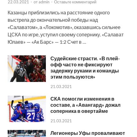
22.03.2021
-
от
admin
-
Оставьте комментарий
Казанцы приблизились на расстояние одного
выстрела до окончательной победы над
«Салаватом», а «Локомотив», оказавшись сильнее
ЦСКА по игре, уступил своему сопернику. «Салават
Юлаев» — «Ак Барс» — 1:2 Счет в …
Судейские страсти. «В плей-
офф часто не фиксируют
задержку руками и команды
этим пользуются»
21.03.2021
СКА помогли изменения в
составе, а «Авангард» дожал
соперника в овертайме
21.03.2021
Легионеры Уфы проваливают