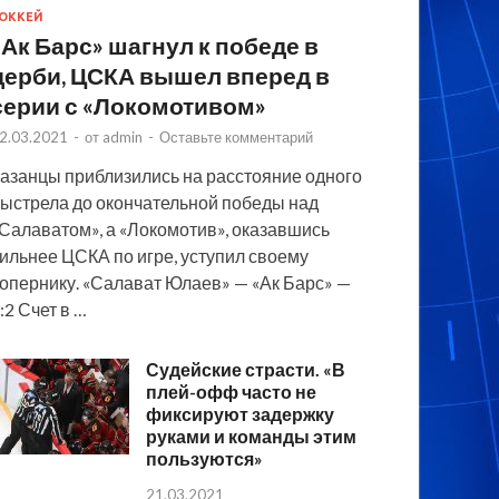
ОККЕЙ
«Ак Барс» шагнул к победе в
дерби, ЦСКА вышел вперед в
серии с «Локомотивом»
2.03.2021
-
от
admin
-
Оставьте комментарий
азанцы приблизились на расстояние одного
ыстрела до окончательной победы над
Салаватом», а «Локомотив», оказавшись
ильнее ЦСКА по игре, уступил своему
опернику. «Салават Юлаев» — «Ак Барс» —
:2 Счет в …
Судейские страсти. «В
плей-офф часто не
фиксируют задержку
руками и команды этим
пользуются»
21.03.2021