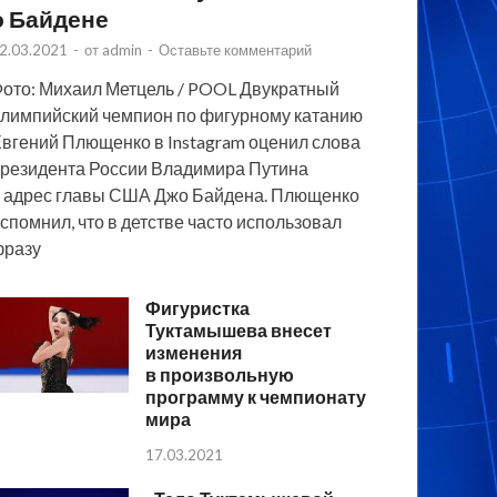
о Байдене
2.03.2021
-
от
admin
-
Оставьте комментарий
ото: Михаил Метцель / POOL Двукратный
лимпийский чемпион по фигурному катанию
вгений Плющенко в Instagram оценил слова
резидента России Владимира Путина
 адрес главы США Джо Байдена. Плющенко
спомнил, что в детстве часто использовал
фразу
Фигуристка
Туктамышева внесет
изменения
в произвольную
программу к чемпионату
мира
17.03.2021