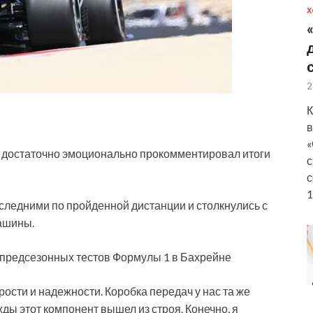
Х
2
К
в
«
 достаточно эмоционально прокомментировал итоги
с
с
1
ледними по пройденной дистанции и столкнулись с
ашины.
оги предсезонных тестов Формулы 1 в Бахрейне
ости и надежности. Коробка передач у нас та же
жды этот компонент вышел из строя. Конечно, я