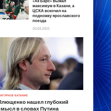
«Ак Барс» выжал
максимум в Казани, а
ЦСКА вскочил на
подножку ярославского
поезда
20.03.2021
ИГУРНОЕ КАТАНИЕ
Плющенко нашел глубокий
смысл в словах Путина