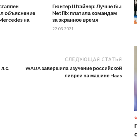
стаппен
Гюнтер Штайнер: Лучше бы
л объяснение
Netflix платила командам
Mercedes на
за экранное время
22.03.2021
СЛЕДУЮЩАЯ СТАТЬЯ
л.с.
WADA завершила изучение российской
ливреи на машине Haas
Ф