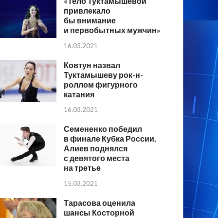
«Тело Туктамышевой
привлекало
бы внимание
и первобытных мужчин»
16.03.2021
Ковтун назвал
Туктамышеву рок-н-
роллом фигурного
катания
16.03.2021
Семененко победил
в финале Кубка России,
Алиев поднялся
с девятого места
на третье
15.03.2021
Тарасова оценила
шансы Косторной