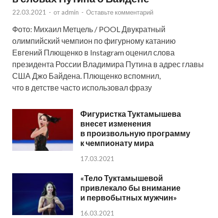
22.03.2021
-
от
admin
-
Оставьте комментарий
Фото: Михаил Метцель / POOL Двукратный
олимпийский чемпион по фигурному катанию
Евгений Плющенко в Instagram оценил слова
президента России Владимира Путина в адрес главы
США Джо Байдена. Плющенко вспомнил,
что в детстве часто использовал фразу
Фигуристка Туктамышева
внесет изменения
в произвольную программу
к чемпионату мира
17.03.2021
«Тело Туктамышевой
привлекало бы внимание
и первобытных мужчин»
16.03.2021