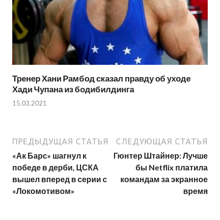
Тренер Хани Рамбод сказал правду об уходе
Хади Чупана из бодибилдинга
15.03.2021
ПРЕДЫДУЩАЯ СТАТЬЯ
СЛЕДУЮЩАЯ СТАТЬЯ
«Ак Барс» шагнул к
Гюнтер Штайнер: Лучше
победе в дерби, ЦСКА
бы Netflix платила
вышел вперед в серии с
командам за экранное
«Локомотивом»
время