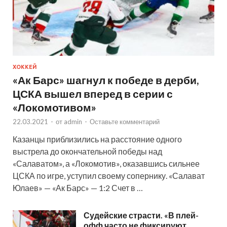
ХОККЕЙ
«Ак Барс» шагнул к победе в дерби,
ЦСКА вышел вперед в серии с
«Локомотивом»
22.03.2021
-
от
admin
-
Оставьте комментарий
Казанцы приблизились на расстояние одного
выстрела до окончательной победы над
«Салаватом», а «Локомотив», оказавшись сильнее
ЦСКА по игре, уступил своему сопернику. «Салават
Юлаев» — «Ак Барс» — 1:2 Счет в …
Судейские страсти. «В плей-
офф часто не фиксируют