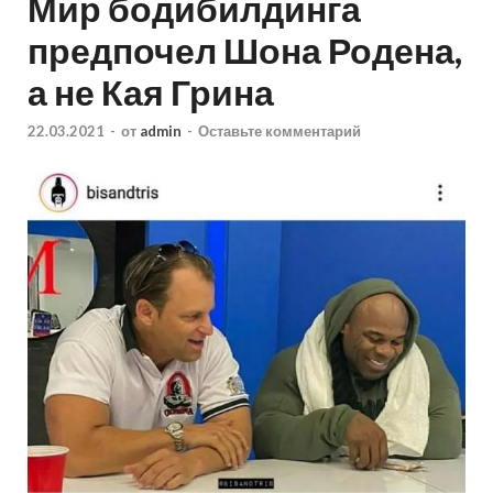
Мир бодибилдинга
предпочел Шона Родена,
а не Кая Грина
22.03.2021
-
от
admin
-
Оставьте комментарий