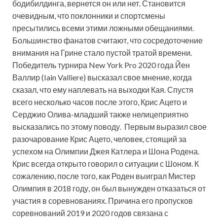
бодибилдинга, вернется он или нет. Становится
очевидным, что поклонники и спортсмены
пресытились всеми этими ложными обещаниями.
Большинство фанатов считают, что сосредоточение
внимания на Грине стало пустой тратой времени.
Победитель турнира New York Pro 2020 года Йен
Валлир (Iain Valliere) высказал свое мнение, когда
сказал, что ему наплевать на выходки Кая. Спустя
всего несколько часов после этого, Крис Ацето и
Серджио Олива-младший также нелицеприятно
высказались по этому поводу. Первым выразил свое
разочарование Крис Ацето, человек, стоящий за
успехом на Олимпии Джея Катлера и Шона Родена.
Крис всегда открыто говорил о ситуации с Шоном. К
сожалению, после того, как Роден выиграл Мистер
Олимпия в 2018 году, он был вынужден отказаться от
участия в соревнованиях. Причина его пропусков
соревнований 2019 и 2020 годов связана с