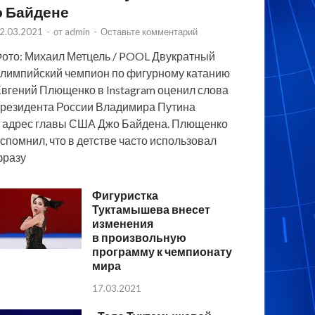
о Байдене
2.03.2021
-
от
admin
-
Оставьте комментарий
ото: Михаил Метцель / POOL Двукратный
лимпийский чемпион по фигурному катанию
вгений Плющенко в Instagram оценил слова
резидента России Владимира Путина
 адрес главы США Джо Байдена. Плющенко
спомнил, что в детстве часто использовал
фразу
Фигуристка
Туктамышева внесет
изменения
в произвольную
программу к чемпионату
мира
17.03.2021