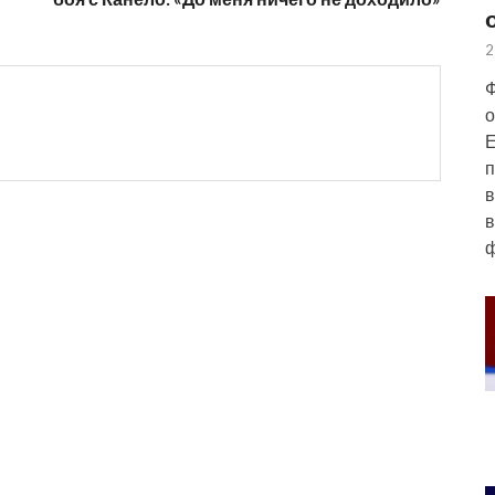
2
Ф
о
Е
п
в
в