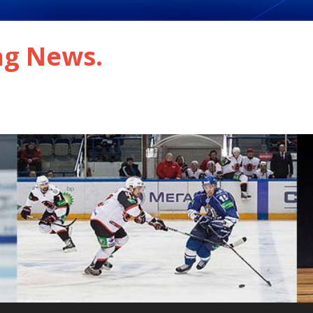
ng News.