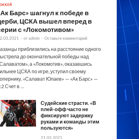
ОККЕЙ
«Ак Барс» шагнул к победе в
дерби, ЦСКА вышел вперед в
серии с «Локомотивом»
2.03.2021
-
от
admin
-
Оставьте комментарий
азанцы приблизились на расстояние одного
ыстрела до окончательной победы над
Салаватом», а «Локомотив», оказавшись
ильнее ЦСКА по игре, уступил своему
опернику. «Салават Юлаев» — «Ак Барс» —
:2 Счет в …
Судейские страсти. «В
плей-офф часто не
фиксируют задержку
руками и команды этим
пользуются»
21.03.2021