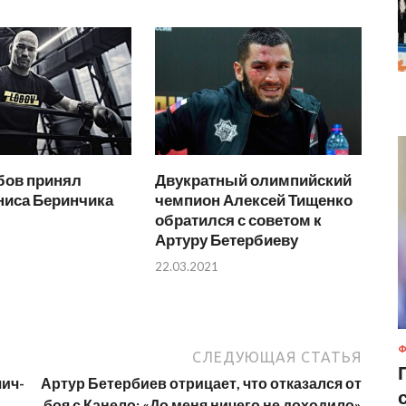
бов принял
Двукратный олимпийский
ниса Беринчика
чемпион Алексей Тищенко
обратился с советом к
Артуру Бетербиеву
22.03.2021
Ф
СЛЕДУЮЩАЯ СТАТЬЯ
чич-
Артур Бетербиев отрицает, что отказался от
боя с Канело: «До меня ничего не доходило»