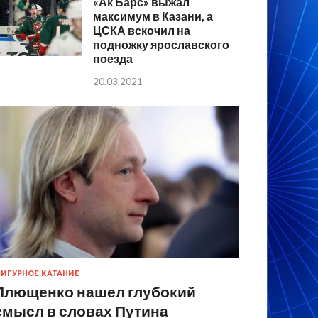
«Ак Барс» выжал
максимум в Казани, а
ЦСКА вскочил на
подножку ярославского
поезда
20.03.2021
ИГУРНОЕ КАТАНИЕ
Плющенко нашел глубокий
смысл в словах Путина