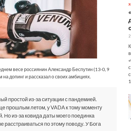
Х
2
К
в
«
с
нем весе россиянин Александр Беспутин (13-0, 9
с
 на допинг и рассказал о своих амбициях.
1
ый простой из-за ситуации с пандемией.
еще прошлым летом, у VADA к тому моменту
й. Но из-за ковида даты моего поединка
е расстраиваться по этому поводу. У Бога