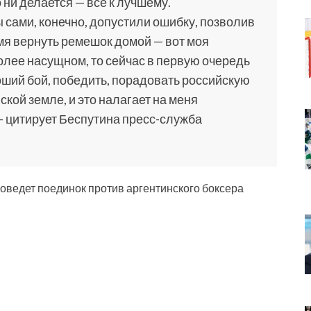
о ни делается — все к лучшему.
 сами, конечно, допустили ошибку, позволив
мя вернуть ремешок домой — вот моя
более насущном, то сейчас в первую очередь
роший бой, победить, порадовать российскую
ской земле, и это налагает на меня
— цитирует Беспутина пресс-служба
оведет поединок против аргентинского боксера