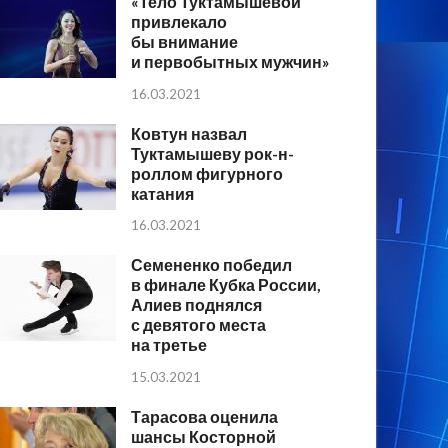
«Тело Туктамышевой
привлекало
бы внимание
и первобытных мужчин»
16.03.2021
Ковтун назвал
Туктамышеву рок-н-
роллом фигурного
катания
16.03.2021
Семененко победил
в финале Кубка России,
Алиев поднялся
с девятого места
на третье
15.03.2021
Тарасова оценила
шансы Косторной