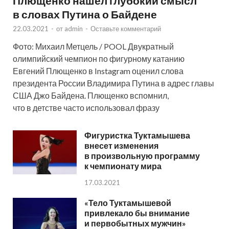
Плющенко нашел глубокий смысл
в словах Путина о Байдене
22.03.2021
-
от
admin
-
Оставьте комментарий
Фото: Михаил Метцель / POOL Двукратный
олимпийский чемпион по фигурному катанию
Евгений Плющенко в Instagram оценил слова
президента России Владимира Путина в адрес главы
США Джо Байдена. Плющенко вспомнил,
что в детстве часто использовал фразу
Фигуристка Туктамышева
внесет изменения
в произвольную программу
к чемпионату мира
17.03.2021
«Тело Туктамышевой
привлекало бы внимание
и первобытных мужчин»