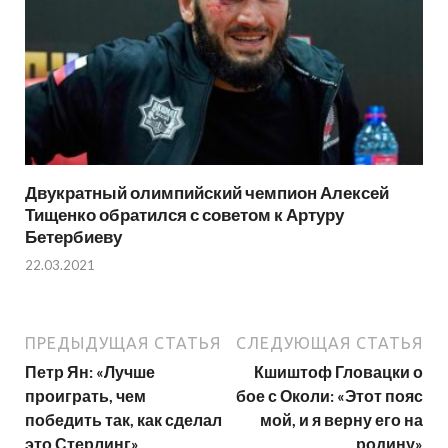
Двукратный олимпийский чемпион Алексей
Тищенко обратился с советом к Артуру
Бетербиеву
22.03.2021
ПРЕДЫДУЩАЯ СТАТЬЯ
СЛЕДУЮЩАЯ СТАТЬЯ
Петр Ян: «Лучше
Кшиштоф Гловацки о
проиграть, чем
бое с Околи: «Этот пояс
победить так, как сделал
мой, и я верну его на
это Стерлинг»
родину»