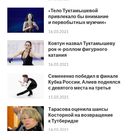
«Тело Туктамышевой
привлекало бы внимание
и первобытных мужчин»
16.03.2021
Ковтун назвал Туктамышеву
рок-н-роллом фигурного
катания
16.03.2021
Семененко победил в финале
Кубка России, Алиев поднялся
с девятого места на третье
15.03.2021
Тарасова оценила шансы
Косторной на возвращение
к Тутберидзе
14.03.2021