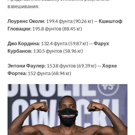
взвешивания:
Лоуренс Околи:
199.4 фунта (90.26 кг) —
Кшиштоф
Гловацки:
195.8 фунтов (88.45 кг)
Джо Кордина:
132.4 фунта (59.87 кг) —
Фарух
Курбанов:
130.5 фунтов (58.96 кг)
Энтони Фаулер:
153.8 фунтов (69.39 кг) —
Хорхе
Фортеа:
152 фунта (68.94 кг)