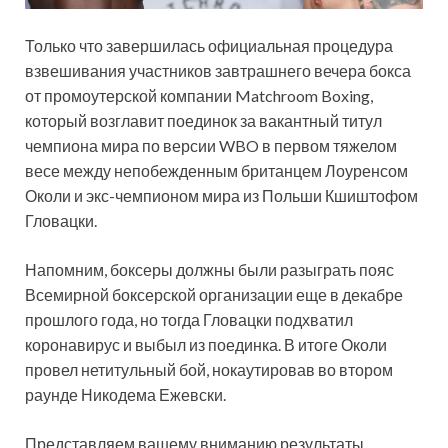
Только что завершилась официальная процедура
взвешивания участников завтрашнего вечера бокса
от промоутерской компании Matchroom Boxing,
который возглавит поединок за вакантный титул
чемпиона мира по версии WBO в первом тяжелом
весе между непобежденным британцем Лоуренсом
Околи и экс-чемпионом мира из Польши Кшиштофом
Гловацки.
Напомним, боксеры должны были разыграть пояс
Всемирной боксерской организации еще в декабре
прошлого года, но тогда Гловацки подхватил
коронавирус и выбыл из поединка. В итоге Околи
провел нетитульный бой, нокаутировав во втором
раунде Никодема Ежевски.
Представляем вашему вниманию результаты