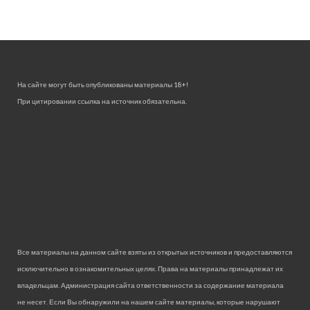
На сайте могут быть опубликованы материалы 18+!
При цитировании ссылка на источник обязательна.
Все материалы на данном сайте взяты из открытых источников и предоставляются
исключительно в ознакомительных целях. Права на материалы принадлежат их
владельцам. Администрация сайта ответственности за содержание материала
не несет. Если Вы обнаружили на нашем сайте материалы, которые нарушают