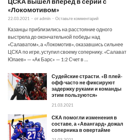
ЦСКА вышел вперед в серии с
«Локомотивом»
22.03.2021
-
от
admin
-
Оставьте комментарий
Казанцы приблизились на расстояние одного
выстрела до окончательной победы над
«Салаватом», а «Локомотив», оказавшись сильнее
ЦСКА по игре, уступил своему сопернику. «Салават
Юлаев» — «Ак Барс» — 1:2 Счет в …
Судейские страсти. «В плей-
офф часто не фиксируют
задержку руками и команды
этим пользуются»
21.03.2021
СКА помогли изменения в
составе, а «Авангард» дожал
соперника в овертайме
21.03.2021