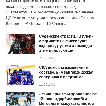
Казанцы приблизились на расстояние одного
выстрела до окончательной победы над
«Салаватом», а «Локомотив», оказавшись сильнее
ЦСКА по игре, уступил своему сопернику. «Салават
Юлаев» — «Ак Барс» — 1:2 Счет в …
Судейские страсти. «В плей-
офф часто не фиксируют
задержку руками и команды
этим пользуются»
21.03.2021
СКА помогли изменения в
составе, а «Авангард» дожал
соперника в овертайме
21.03.2021
Легионеры Уфы проваливают
«Зеленое дерби»: ошибки
Метсолы и «засуха» финской