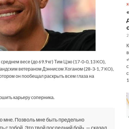
Х
2
К
в
«
реднем весе (до 69.9 кг) Тим Цзю (17-0-0, 13 KO),
с
ландским ветераном Дэннисом Хоганом (28-3-1, 7 KO),
с
котором он пообещал раскрыть всем глаза на
1
ршить карьеру соперника.
бо мне. Позволь мне быть предельно
 с тобой. Это твой последний бой», — сказал