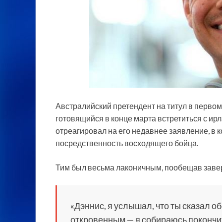
Австралийский претендент на титул в первом с
готовящийся в конце марта встретиться с ир
отреагировал на его недавнее заявление, в 
посредственность восходящего бойца.
Тим был весьма лаконичным, пообещав заве
«Дэннис, я услышал, что ты сказал о
откровенным — я собираюсь покончить