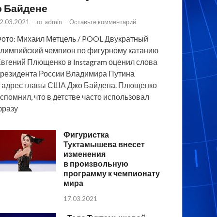
о Байдене
2.03.2021
-
от
admin
-
Оставьте комментарий
ото: Михаил Метцель / POOL Двукратный
лимпийский чемпион по фигурному катанию
вгений Плющенко в Instagram оценил слова
резидента России Владимира Путина
 адрес главы США Джо Байдена. Плющенко
спомнил, что в детстве часто использовал
фразу
Фигуристка
Туктамышева внесет
изменения
в произвольную
программу к чемпионату
мира
17.03.2021