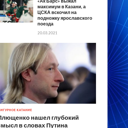
«Ак Барс» выжал
максимум в Казани, а
ЦСКА вскочил на
подножку ярославского
поезда
20.03.2021
ИГУРНОЕ КАТАНИЕ
Плющенко нашел глубокий
смысл в словах Путина