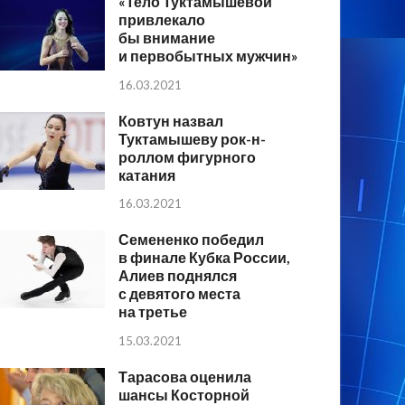
«Тело Туктамышевой
привлекало
бы внимание
и первобытных мужчин»
16.03.2021
Ковтун назвал
Туктамышеву рок-н-
роллом фигурного
катания
16.03.2021
Семененко победил
в финале Кубка России,
Алиев поднялся
с девятого места
на третье
15.03.2021
Тарасова оценила
шансы Косторной