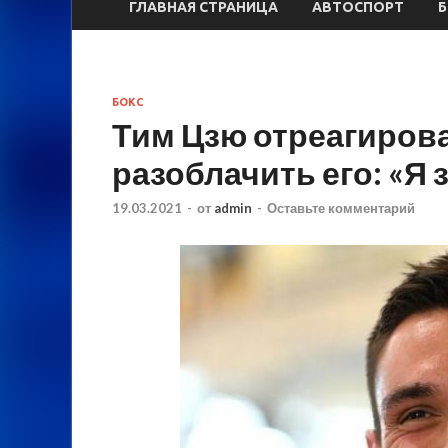
ГЛАВНАЯ СТРАНИЦА
АВТОСПОРТ
БОКС
Тим Цзю отреагирова
разоблачить его: «Я 
19.03.2021
-
от
admin
-
Оставьте комментарий