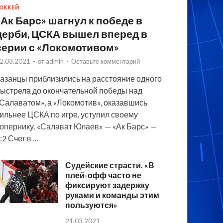
ОККЕЙ
«Ак Барс» шагнул к победе в
дерби, ЦСКА вышел вперед в
серии с «Локомотивом»
2.03.2021
-
от
admin
-
Оставьте комментарий
азанцы приблизились на расстояние одного
ыстрела до окончательной победы над
Салаватом», а «Локомотив», оказавшись
ильнее ЦСКА по игре, уступил своему
опернику. «Салават Юлаев» — «Ак Барс» —
:2 Счет в …
Судейские страсти. «В
плей-офф часто не
фиксируют задержку
руками и команды этим
пользуются»
21.03.2021