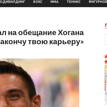
БОДИБИЛДИНГ
БОКС
MMA
ТЕННИС
ФИГУРНОЕ
л на обещание Хогана
закончу твою карьеру»