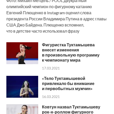
Фото: Михаил Метцель / POOL Двукратный
олимпийский чемпион по фигурному катанию
Евгений Плющенко в Instagram оценил слова
президента России Владимира Путина в адрес главы
США Джо Байдена. Плющенко вспомнил,
что в детстве часто использовал фразу
Фигуристка Туктамышева
внесет изменения
в произвольную программу
к чемпионату мира
17.03.2021
«Тело Туктамышевой
привлекало бы внимание
и первобытных мужчин»
16.03.2021
Ковтун назвал Туктамышеву
рок-н-роллом фигурного