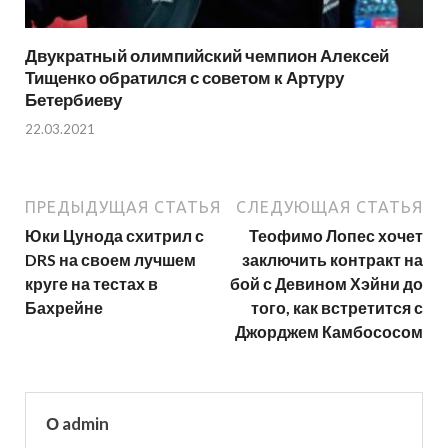
Двукратный олимпийский чемпион Алексей
Тищенко обратился с советом к Артуру
Бетербиеву
22.03.2021
ПРЕДЫДУЩАЯ СТАТЬЯ
СЛЕДУЮЩАЯ СТАТЬЯ
Юки Цунода схитрил с
Теофимо Лопес хочет
DRS на своем лучшем
заключить контракт на
круге на тестах в
бой с Девином Хэйни до
Бахрейне
того, как встретится с
Джорджем Камбососом
О admin