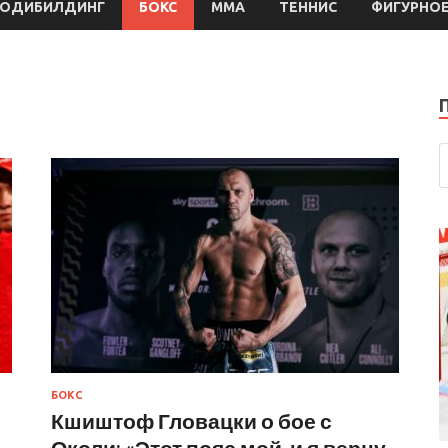
БОДИБИЛДИНГ
БОКС
MMA
ТЕННИС
ФИГУРНОЕ
БОКС
Кшиштоф Гловацки о бое с
Околи: «Этот пояс мой, и я верну