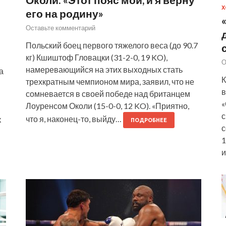
Х
его на родину»
Оставьте комментарий
Польский боец первого тяжелого веса (до 90.7
кг) Кшиштоф Гловацки (31-2-0, 19 KO),
О
намеревающийся на этих выходных стать
а
К
трехкратным чемпионом мира, заявил, что не
в
сомневается в своей победе над британцем
«
Лоуренсом Околи (15-0-0, 12 KO). «Приятно,
с
что я, наконец-то, выйду…
к
ПОДРОБНЕЕ
с
1
и