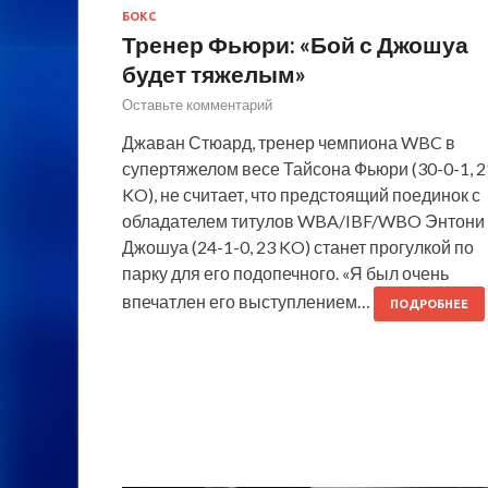
БОКС
Тренер Фьюри: «Бой с Джошуа
будет тяжелым»
Оставьте комментарий
Джаван Стюард, тренер чемпиона WBC в
супертяжелом весе Тайсона Фьюри (30-0-1, 2
KO), не считает, что предстоящий поединок с
обладателем титулов WBA/IBF/WBO Энтони
Джошуа (24-1-0, 23 KO) станет прогулкой по
парку для его подопечного. «Я был очень
впечатлен его выступлением…
ПОДРОБНЕЕ