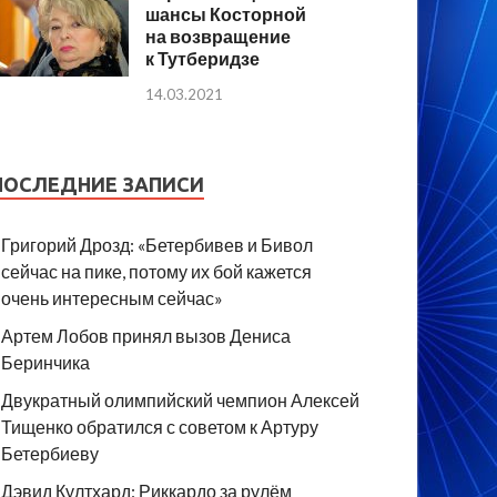
шансы Косторной
на возвращение
к Тутберидзе
14.03.2021
ПОСЛЕДНИЕ ЗАПИСИ
Григорий Дрозд: «Бетербивев и Бивол
сейчас на пике, потому их бой кажется
очень интересным сейчас»
Артем Лобов принял вызов Дениса
Беринчика
Двукратный олимпийский чемпион Алексей
Тищенко обратился с советом к Артуру
Бетербиеву
Дэвид Култхард: Риккардо за рулём