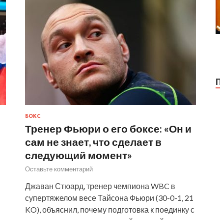
БОКС
Тренер Фьюри о его боксе: «Он и
сам не знает, что сделает в
следующий момент»
Оставьте комментарий
Джаван Стюард, тренер чемпиона WBC в
супертяжелом весе Тайсона Фьюри (30-0-1, 21
KO), объяснил, почему подготовка к поединку с