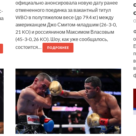
официально анонсировала новую дату ранее
отмененного поединка за вакантный титул
с-
WBO в полутяжелом весе (до 79.4 кг) между
за
О
американцем Джо Смитом-младшим (26-3-0,
Ф
21 KO) и россиянином Максимом Власовым
о
(45-3-0, 26 KO). Шоу, как уже сообщалось,
Е
состоится…
ПОДРОБНЕЕ
п
в
в