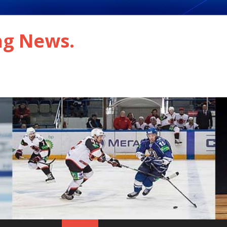
ng News.