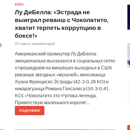
БОКС
Лу ДиБелла: «Эстрада не
выиграл реванш с Чоколатито,
хватит терпеть коррупцию в
боксе!»
Оставьте комментарий
1
Американский промоутер Лу ДиБелла
эмоционально высказался в социальных сетях
о прошедшем на минувших выходных в США
реванше звездных «мухачей», мексиканца
Хуана Франциско Эстрады (42-3-0, 28 KO) и
никарагуанца Романа Гонсалеса (50-3-0, 41
KO). «Чоколатито это ч*ртова легенда.
Приветствую маленького короля!…
ПОДРОБНЕЕ