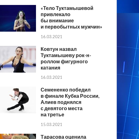
«Тело Туктамышевой
привлекало
бы внимание
и первобытных мужчин»
16.03.2021
Ковтун назвал
Туктамышеву рок-н-
роллом фигурного
катания
16.03.2021
Семененко победил
в финале Кубка России,
Алиев поднялся
с девятого места
на третье
15.03.2021
Тарасова оценила