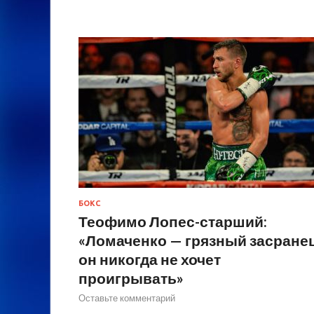
БОКС
Теофимо Лопес-старший:
«Ломаченко — грязный засранец
он никогда не хочет
проигрывать»
Оставьте комментарий