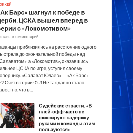
ОККЕЙ
«Ак Барс» шагнул к победе в
дерби, ЦСКА вышел вперед в
серии с «Локомотивом»
ставьте комментарий
азанцы приблизились на расстояние одного
ыстрела до окончательной победы над
Салаватом», а «Локомотив», оказавшись
ильнее ЦСКА по игре, уступил своему
опернику. «Салават Юлаев» — «Ак Барс» —
:2 Счет в серии: 0-3 Не так давно стало
звестно, что в…
Судейские страсти. «В
плей-офф часто не
фиксируют задержку
руками и команды этим
пользуются»