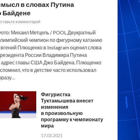
смысл в словах Путина
о Байдене
ставьте комментарий
ото: Михаил Метцель / POOL Двукратный
лимпийский чемпион по фигурному катанию
вгений Плющенко в Instagram оценил слова
резидента России Владимира Путина
 адрес главы США Джо Байдена. Плющенко
спомнил, что в детстве часто использовал
фразу…
Фигуристка
Туктамышева внесет
изменения
в произвольную
программу к чемпионату
мира
17.03.2021