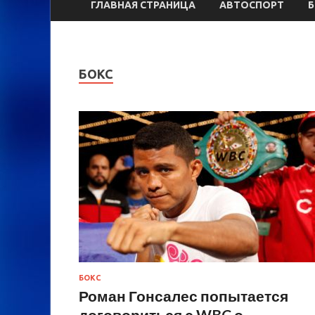
ГЛАВНАЯ СТРАНИЦА
АВТОСПОРТ
БОКС
БОКС
Роман Гонсалес попытается
договориться с WBC о