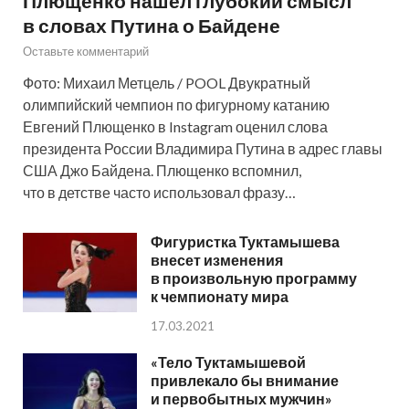
Плющенко нашел глубокий смысл
в словах Путина о Байдене
Оставьте комментарий
Фото: Михаил Метцель / POOL Двукратный
олимпийский чемпион по фигурному катанию
Евгений Плющенко в Instagram оценил слова
президента России Владимира Путина в адрес главы
США Джо Байдена. Плющенко вспомнил,
что в детстве часто использовал фразу…
Фигуристка Туктамышева
внесет изменения
в произвольную программу
к чемпионату мира
17.03.2021
«Тело Туктамышевой
привлекало бы внимание
и первобытных мужчин»