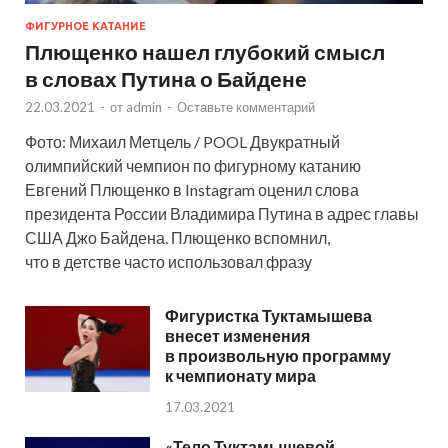
ФИГУРНОЕ КАТАНИЕ
Плющенко нашел глубокий смысл
в словах Путина о Байдене
22.03.2021
-
от
admin
-
Оставьте комментарий
Фото: Михаил Метцель / POOL Двукратный
олимпийский чемпион по фигурному катанию
Евгений Плющенко в Instagram оценил слова
президента России Владимира Путина в адрес главы
США Джо Байдена. Плющенко вспомнил,
что в детстве часто использовал фразу
Фигуристка Туктамышева
внесет изменения
в произвольную программу
к чемпионату мира
17.03.2021
«Тело Туктамышевой