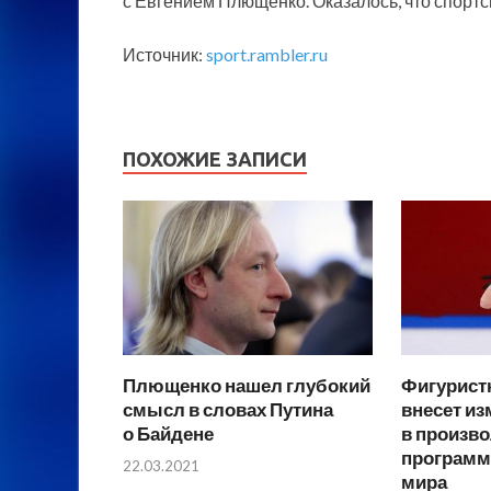
с Евгением Плющенко. Оказалось, что спортс
Источник:
sport.rambler.ru
ПОХОЖИЕ ЗАПИСИ
Плющенко нашел глубокий
Фигурист
смысл в словах Путина
внесет и
о Байдене
в произв
программ
22.03.2021
мира