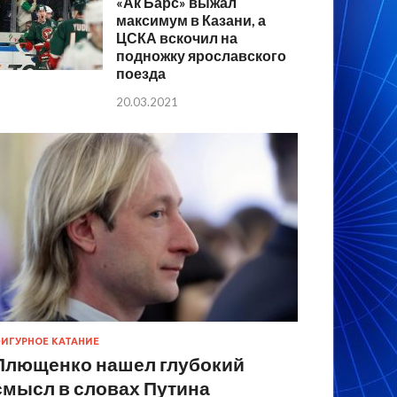
«Ак Барс» выжал
максимум в Казани, а
ЦСКА вскочил на
подножку ярославского
поезда
20.03.2021
ИГУРНОЕ КАТАНИЕ
Плющенко нашел глубокий
смысл в словах Путина