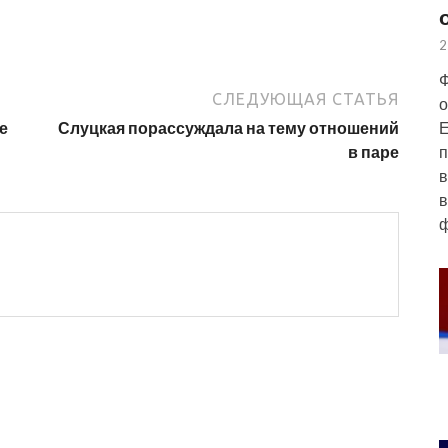
2
Ф
СЛЕДУЮЩАЯ СТАТЬЯ
о
е
Слуцкая порассуждала на тему отношений
Е
в паре
п
в
в