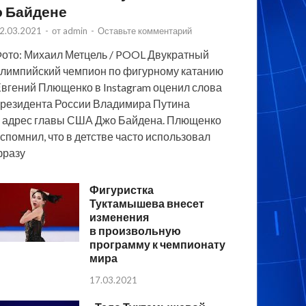
о Байдене
2.03.2021
-
от
admin
-
Оставьте комментарий
ото: Михаил Метцель / POOL Двукратный
лимпийский чемпион по фигурному катанию
вгений Плющенко в Instagram оценил слова
резидента России Владимира Путина
 адрес главы США Джо Байдена. Плющенко
спомнил, что в детстве часто использовал
фразу
Фигуристка
Туктамышева внесет
изменения
в произвольную
программу к чемпионату
мира
17.03.2021