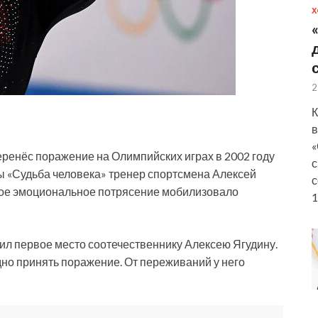
Х
2
К
в
«
ренёс поражение на Олимпийских играх в 2002 году
с
ы «Судьба человека» тренер спортсмена Алексей
с
ное
эмоциональное потрясение мобилизовало
1
л первое место соотечественнику Алексею Ягудину.
дно принять поражение. От переживаний у него