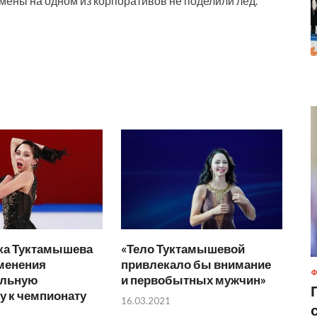
мены на одном из корпоративов не поделили лёд.
ка Туктамышева
«Тело Туктамышевой
зменения
привлекало бы внимание
Ф
ольную
и первобытных мужчин»
у к чемпионату
16.03.2021