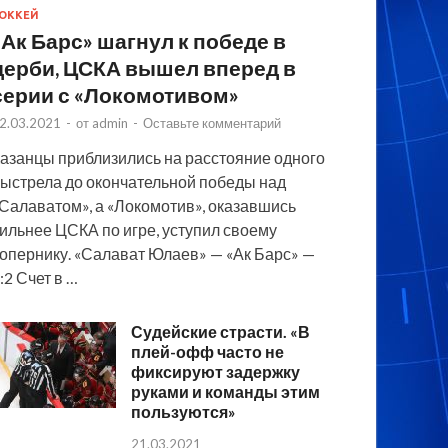
ОККЕЙ
«Ак Барс» шагнул к победе в
дерби, ЦСКА вышел вперед в
серии с «Локомотивом»
2.03.2021
-
от
admin
-
Оставьте комментарий
азанцы приблизились на расстояние одного
ыстрела до окончательной победы над
Салаватом», а «Локомотив», оказавшись
ильнее ЦСКА по игре, уступил своему
опернику. «Салават Юлаев» — «Ак Барс» —
:2 Счет в …
Судейские страсти. «В
плей-офф часто не
фиксируют задержку
руками и команды этим
пользуются»
21.03.2021