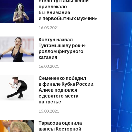
«Тело Туктамышевой
привлекало
бы внимание
и первобытных мужчин»
16.03.2021
Ковтун назвал
Туктамышеву рок-н-
роллом фигурного
катания
16.03.2021
Семененко победил
в финале Кубка России,
Алиев поднялся
с девятого места
на третье
15.03.2021
Тарасова оценила
шансы Косторной