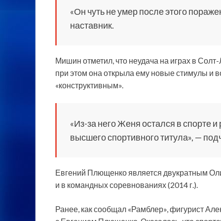
«Он чуть не умер после этого поражен
наставник.
Мишин отметил, что неудача на играх в Солт
при этом она открыла ему новые стимулы и 
«конструктивным».
«Из-за него Женя остался в спорте 
высшего спортивного титула», — по
Евгений Плющенко является двукратным Олим
и в командных соревнованиях (2014 г.).
Ранее, как сообщал «Рамблер», фигурист Але