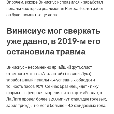
Впрочем, вскоре Винисиус исправился – заработал
пенальти, который реализовал Рамос. Но этот забег
он будет помнить еще долго.
Винисиус мог сверкать
уже давно, в 2019-м его
остановила травма
Винисиус – несомненно ярчайший футболист
ответного матча с «Аталантой» (извини, Лука):
заработанный пенальти, 4 успешных обводки и
точность пасов 90%. Сейчас бразилец идет к пику
формы – с февраля закрепился в старте «Реала», в
Ла Лиге провел более 1200 минут, отдал две голевых,
забил трижды, но мог и больше – 4,3 ожидаемых гола.