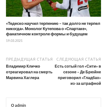
«Тедеско научил терпению – так долго не терпел
никогда». Монолог Кутепова о «Спартаке»,
фанатичном контроле формы и будущем
19.03.2021
ПРЕДЫДУЩАЯ СТАТЬЯ
СЛЕДУЮЩАЯ СТАТЬЯ
Владимир Кличко
Есть сотый гол «Сити» в
отреагировал на смерть
сезоне – Де Брюйне
Марвина Хаглера
приговорил «Гладбах»
из-за штрафной
О admin