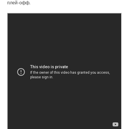
плей-офф.