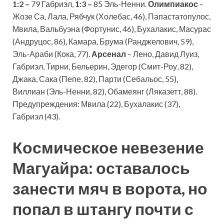
1:2 –
79 Габриэл,
1:3 –
85 Эль-Ненни.
Олимпиакос
–
Жозе Са, Лала, Рябчук (Холебас, 46), Папастатопулос,
Мвила, Вальбуэна (Фортунис, 46), Бухалакис, Масурас
(Андруцос, 86), Камара, Брума (Ранджелович, 59),
Эль-Араби (Кока, 77).
Арсенал
– Лено, Давид Луиз,
Габриэл, Тирни, Бельерин, Эдегор (Смит-Роу, 82),
Джака, Сака (Пепе, 82), Парти (Себальос, 55),
Виллиан (Эль-Ненни, 82), Обамеянг (Ляказетт, 88).
Предупреждения: Мвила (22), Бухалакис (37),
Габриэл (43).
Космическое невезение
Магуайра: оставалось
занести мяч в ворота, но
попал в штангу почти с