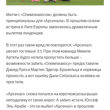
Матчи с «Олимпиакосом» должны быть
принципиальны для «Арсенала». В прошлом сезоне
встреча в Лиге Европы закончилась драматичным
вылетом лондонцев.
В этот раз такое вряд ли повторится: «Арсенал»
увозит гостевые 3:1. При этом
команда Микеля
Артеты будто хотела пропустить больше –
возможности забить «Олимпиакосу» предоставили
Давид Луиз и Мартин Эдегор. Бразильца и норвежца
пронесло, а вот ошибку Дани Себальоса хозяева не
простили.
«Арсенал» снова попался на коротком розыгрыше
неподалеку от своих ворот. А забил, кстати, Юссеф
Эль-Араби – это он выбил «Арсенал» в прошлом