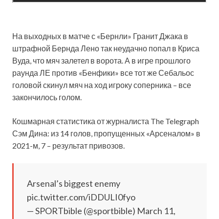
На выходных в матче с «Бернли» Гранит Джака в
штрафной Бернда Лено так неудачно попал в Криса
Вуда, что мяч залетел в ворота. А в игре прошлого
раунда ЛЕ против «Бенфики» все тот же Себальос
головой скинул мяч на ход игроку соперника – все
закончилось голом.
Кошмарная статистика от журналиста The Telegraph
Сэм Дина: из 14 голов, пропущенных «Арсеналом» в
2021-м, 7 – результат привозов.
Arsenal’s biggest enemy
pic.twitter.com/iDDULI0fyo
— SPORTbible (@sportbible) March 11,