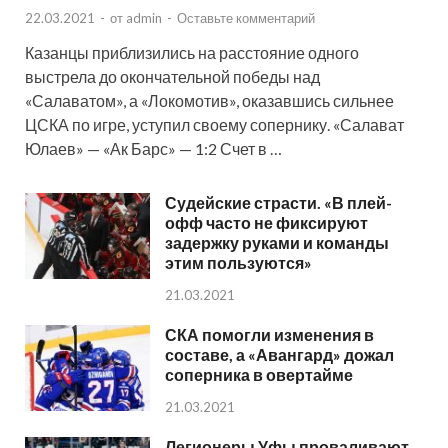
22.03.2021
-
от
admin
-
Оставьте комментарий
Казанцы приблизились на расстояние одного
выстрела до окончательной победы над
«Салаватом», а «Локомотив», оказавшись сильнее
ЦСКА по игре, уступил своему сопернику. «Салават
Юлаев» — «Ак Барс» — 1:2 Счет в …
Судейские страсти. «В плей-
офф часто не фиксируют
задержку руками и команды
этим пользуются»
21.03.2021
СКА помогли изменения в
составе, а «Авангард» дожал
соперника в овертайме
21.03.2021
Легионеры Уфы проваливают