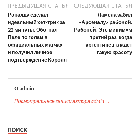
ПРЕДЫДУЩАЯ СТАТЬЯ
СЛЕДУЮЩАЯ СТАТЬЯ
Роналду сделал
Ламела забил
идеальный хет-трик за
«Арсеналу» рабоной.
22 минуты. Обогнал
Рабоной! Это минимум
Пеле по голам в
третий раз, когда
официальных матчах
аргентинец кладет
и получил личное
такую красоту
подтверждение Короля
О admin
Посмотреть все записи автора admin →
ПОИСК