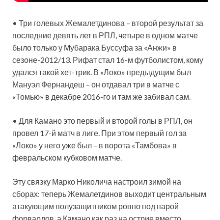
• Три голевых Жемалетдинова – второй результат за
последние девять лет в РПЛ, четыре в одном матче
было только у Мубарака Буссуфа за «Анжи» в
сезоне-2012/13. Рифат стал 16-м футболистом, кому
удался такой хет-трик. В «Локо» предыдущим был
Мануэл Фернандеш – он отдавал три в матче с
«Томью» в декабре 2016-го и там же забивал сам.
• Для Камано это первый и второй голы в РПЛ, он
провел 17-й матч в лиге. При этом первый гол за
«Локо» у него уже был – в ворота «Тамбова» в
февральском кубковом матче.
Эту связку Марко Николича настроил зимой на
сборах: теперь Жемалетдинов выходит центральным
атакующим полузащитником ровно под парой
форвардов, а Камано как раз на острие вместо