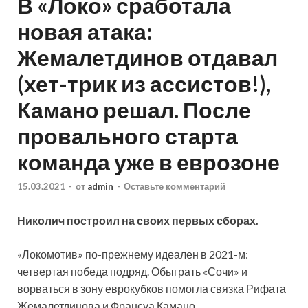
В «Локо» сработала
новая атака:
Жемалетдинов отдавал
(хет-трик из ассистов!),
Камано решал. После
провального старта
команда уже в еврозоне
15.03.2021
-
от
admin
-
Оставьте комментарий
Николич построил на своих первых сборах.
«Локомотив» по-прежнему идеален в 2021-м:
четвертая победа подряд. Обыграть «Сочи» и
ворваться в зону еврокубков помогла связка Рифата
Жемалетдинова и Франсуа Камано.