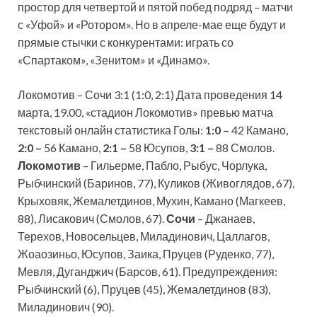
простор для четвертой и пятой побед подряд – матчи
с «Уфой» и «Ротором». Но в апреле-мае еще будут и
прямые стычки с конкурентами: играть со
«Спартаком», «Зенитом» и «Динамо».
Локомотив – Сочи 3:1 (1:0, 2:1) Дата проведения 14
марта, 19.00, «стадион Локомотив» превью матча
текстовый онлайн статистика Голы:
1:0 –
42 Камано,
2:0 –
56 Камано,
2:1 –
58 Юсупов,
3:1 –
88 Смолов.
Локомотив
– Гильерме, Пабло, Рыбус, Чорлука,
Рыбчинский (Баринов, 77), Куликов (Живоглядов, 67),
Крыховяк, Жемалетдинов, Мухин, Камано (Магкеев,
88), Лисакович (Смолов, 67).
Сочи
– Джанаев,
Терехов, Новосельцев, Миладинович, Цаллагов,
Жоаозиньо, Юсупов, Заика, Пруцев (Руденко, 77),
Мевля, Дуганджич (Барсов, 61). Предупреждения:
Рыбчинский (6), Пруцев (45), Жемалетдинов (83),
Миладинович (90).