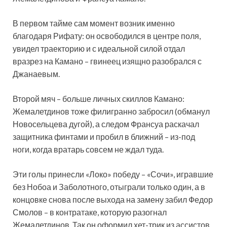
В первом тайме сам момент возник именно
благодаря Рифату: он
освободился в центре поля,
увидел траекторию и с идеальной силой отдал
вразрез на Камано – гвинеец изящно разобрался с
Джанаевым.
Второй мяч – больше личных скиллов Камано:
Жемалетдинов тоже филигранно забросил (обманул
Новосельцева дугой), а следом Франсуа раскачал
защитника финтами и пробил в ближний – из-под
ноги, когда вратарь совсем не ждал туда.
Эти голы принесли «Локо» победу – «Сочи», игравшие
без Нобоа и Заболотного, отыграли только один, а в
концовке снова после выхода на замену забил Федор
Смолов – в контратаке, которую разогнал
Жемалетдинов. Так он оформил хет-трик из ассистов.