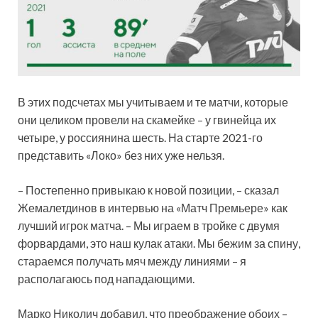
В этих подсчетах мы учитываем и те матчи, которые
они целиком провели на скамейке – у гвинейца их
четыре, у россиянина шесть. На старте 2021-го
представить «Локо» без них уже нельзя.
– Постепенно привыкаю к новой позиции, – сказал
Жемалетдинов в интервью на «Матч Премьере» как
лучший игрок матча. – Мы играем в тройке с двумя
форвардами, это наш кулак атаки. Мы бежим за спину,
стараемся получать мяч между линиями – я
располагаюсь под нападающими.
Марко Николич добавил, что преображение обоих –