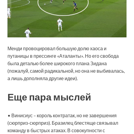
Менди провоцировал большую долю хаоса и
путаницы в прессинге «Аталанты». Но его свобода
была деталью более широкого плана Зидана
(пожалуй, самой радикальной, но она не выбивалась,
а лишь дополняла другие идеи).
Еще пара мыслей
• Винисиус – король контратак, но не завершения
(сюрприз-сюрприз). Бразилец блестяще связывал
команду в быстрых атаках. В совокупности с