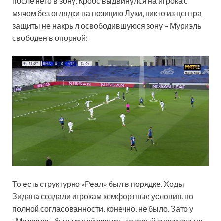
после него в зону, Кроос выдвинулся на игрока с
мячом без оглядки на позицию Луки, никто из центра
защиты не накрыл освободившуюся зону – Муриэль
свободен в опорной:
То есть структурно «Реал» был в порядке. Ходы
Зидана создали игрокам комфортные условия, но
полной согласованности, конечно, не было. Зато у
«Мадрида» был другой козырь, который значительно