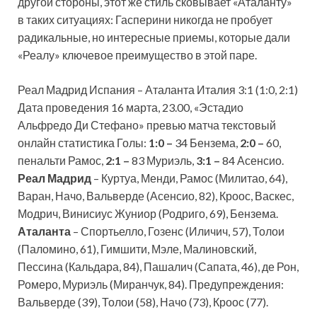
другой стороны, этот же стиль сковывает «Аталанту»
в таких ситуациях: Гасперини никогда не пробует
радикальные, но интересные приемы, которые дали
«Реалу» ключевое преимущество в этой паре.
Реал Мадрид Испания – Аталанта Италия 3:1 (1:0, 2:1)
Дата проведения 16 марта, 23.00, «Эстадио
Альфредо Ди Стефано» превью матча текстовый
онлайн статистика Голы:
1:0 –
34 Бензема,
2:0 –
60,
пенальти Рамос,
2:1 –
83 Муриэль,
3:1 –
84 Асенсио.
Реал Мадрид
– Куртуа, Менди, Рамос (Милитао, 64),
Варан, Начо, Вальверде (Асенсио, 82), Кроос, Васкес,
Модрич, Винисиус Жуниор (Родриго, 69), Бензема.
Аталанта
– Спортьелло, Гозенс (Иличич, 57), Толои
(Паломино, 61), Гимшити, Мэле, Малиновский,
Пессина (Кальдара, 84), Пашалич (Сапата, 46), де Рон,
Ромеро, Муриэль (Миранчук, 84). Предупреждения:
Вальверде (39), Толои (58), Начо (73), Кроос (77).