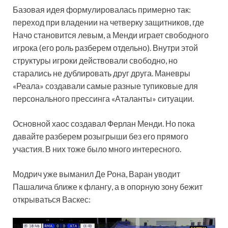
Базовая идея формулировалась примерно так:
переход при владении на четверку защитников, где
Начо становится левым, а Менди играет свободного
игрока (его роль разберем отдельно). Внутри этой
структуры игроки действовали свободно, но
старались не дублировать друг друга. Маневры
«Реала» создавали самые разные тупиковые для
персонального прессинга «Аталанты» ситуации.
Основной хаос создавал Ферлан Менди. Но пока
давайте разберем розыгрыши без его прямого
участия. В них тоже было много интересного.
Модрич уже выманил Де Рона, Варан уводит
Пашалича ближе к флангу, а в опорную зону бежит
открываться Васкес: