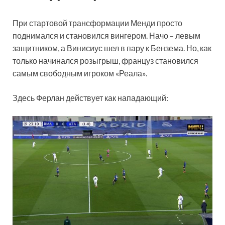
При стартовой трансформации Менди просто
поднимался и становился вингером. Начо – левым
защитником, а Винисиус шел в пару к Бензема. Но, как
только начинался розыгрыш, француз становился
самым свободным игроком «Реала».
Здесь Ферлан действует как нападающий: