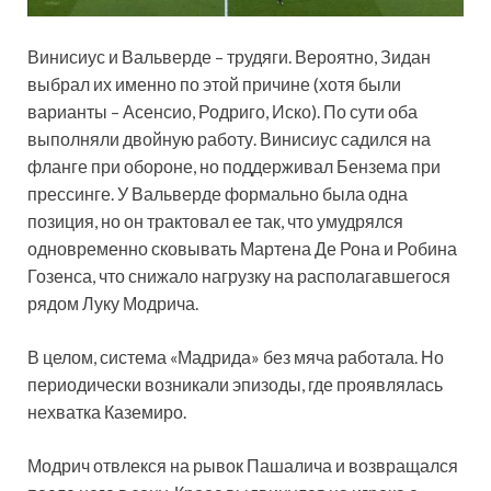
Винисиус и Вальверде – трудяги. Вероятно, Зидан
выбрал их именно по этой причине (хотя были
варианты – Асенсио, Родриго, Иско). По сути оба
выполняли двойную работу. Винисиус садился на
фланге при обороне, но поддерживал Бензема при
прессинге. У Вальверде формально была одна
позиция, но он трактовал ее так, что умудрялся
одновременно сковывать Мартена Де Рона и Робина
Гозенса, что снижало нагрузку на располагавшегося
рядом Луку Модрича.
В целом, система «Мадрида» без мяча работала. Но
периодически возникали эпизоды, где проявлялась
нехватка Каземиро.
Модрич отвлекся на рывок Пашалича и возвращался