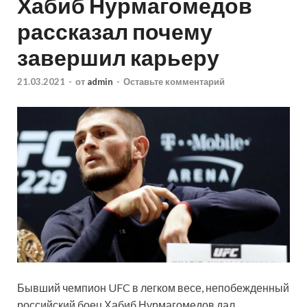
Хабиб Нурмагомедов
рассказал почему
завершил карьеру
21.03.2021
-
от
admin
-
Оставьте комментарий
Бывший чемпион UFC в легком весе, непобежденный
российский боец Хабиб Нурмагомедов дал