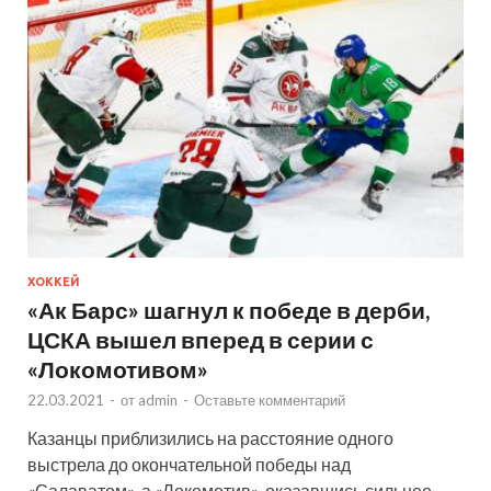
ХОККЕЙ
«Ак Барс» шагнул к победе в дерби,
ЦСКА вышел вперед в серии с
«Локомотивом»
22.03.2021
-
от
admin
-
Оставьте комментарий
Казанцы приблизились на расстояние одного
выстрела до окончательной победы над
«Салаватом», а «Локомотив», оказавшись сильнее