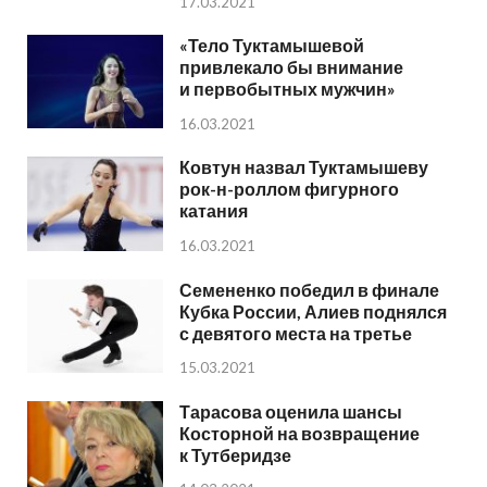
17.03.2021
«Тело Туктамышевой
привлекало бы внимание
и первобытных мужчин»
16.03.2021
Ковтун назвал Туктамышеву
рок-н-роллом фигурного
катания
16.03.2021
Семененко победил в финале
Кубка России, Алиев поднялся
с девятого места на третье
15.03.2021
Тарасова оценила шансы
Косторной на возвращение
к Тутберидзе