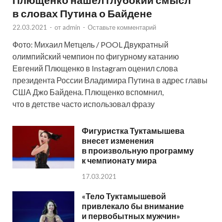
в словах Путина о Байдене
22.03.2021
-
от
admin
-
Оставьте комментарий
Фото: Михаил Метцель / POOL Двукратный
олимпийский чемпион по фигурному катанию
Евгений Плющенко в Instagram оценил слова
президента России Владимира Путина в адрес главы
США Джо Байдена. Плющенко вспомнил,
что в детстве часто использовал фразу
Фигуристка Туктамышева
внесет изменения
в произвольную программу
к чемпионату мира
17.03.2021
«Тело Туктамышевой
привлекало бы внимание
и первобытных мужчин»