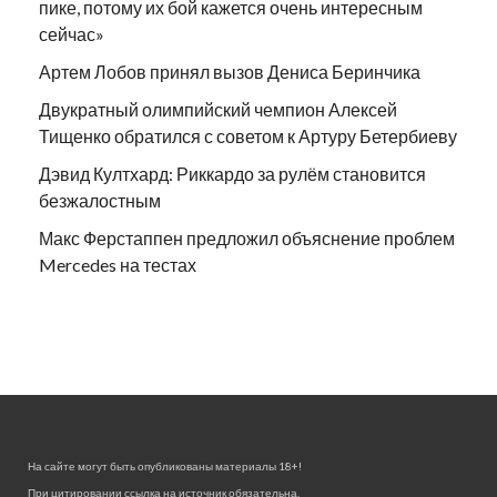
пике, потому их бой кажется очень интересным
сейчас»
Артем Лобов принял вызов Дениса Беринчика
Двукратный олимпийский чемпион Алексей
Тищенко обратился с советом к Артуру Бетербиеву
Дэвид Култхард: Риккардо за рулём становится
безжалостным
Макс Ферстаппен предложил объяснение проблем
Mercedes на тестах
На сайте могут быть опубликованы материалы 18+!
При цитировании ссылка на источник обязательна.