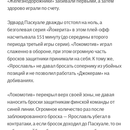
«Железнодорожники» забивали первыми, а затем
здорово играли по счету.
Эдвард Паскуале дважды отстоял на ноль, а
безголевая серия «Йокерита» в этом плей-офф
насчитывала 151 минуту (до середины второго
периода третьей игры серии). «Локомотив» играл
слаженно в обороне, при этом огромную часть
бросков защитники принимали на себя. К тому же,
«Ярославль» не давал бросать сопернику из убойных
позиций и не позволил работать «Джокерам» на
добиваниях.
«Локомотив» перекрыл верх своей зоны, не давая
наносить броски защитникам финской команды от
синей линии. Огромное количество раз после
заблокированного броска — Ярославль убегал в
контратаки, а если бросок доходил до Паскуале, то он