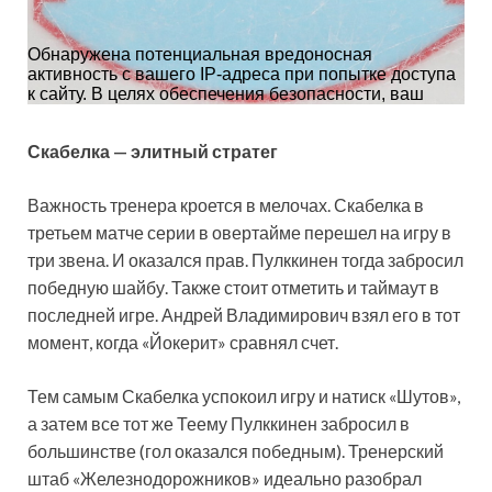
Скабелка — элитный стратег
Важность тренера кроется в мелочах. Скабелка в
третьем матче серии в овертайме перешел на игру в
три звена. И оказался прав. Пулккинен тогда забросил
победную шайбу. Также стоит отметить и таймаут в
последней игре. Андрей Владимирович взял его в тот
момент, когда «Йокерит» сравнял счет.
Тем самым Скабелка успокоил игру и натиск «Шутов»,
а затем все тот же Теему Пулккинен забросил в
большинстве (гол оказался победным). Тренерский
штаб «Железнодорожников» идеально разобрал