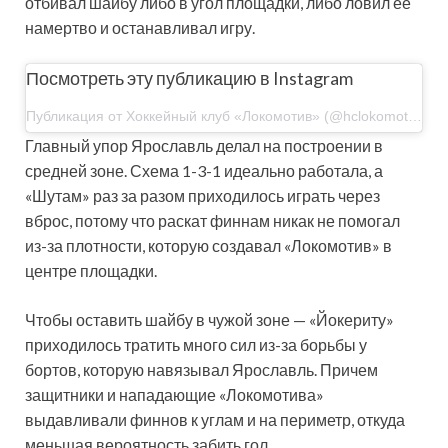
отбивал шайбу либо в угол площадки, либо ловил ее
намертво и останавливал игру.
Посмотреть эту публикацию в Instagram
Публикация от Хоккейный клуб «Локомотив» (@hclokomotiv)
Главный упор Ярославль делал на построении в
средней зоне. Схема 1-3-1 идеально работала, а
«Шутам» раз за разом приходилось играть через
вброс, потому что раскат финнам никак не помогал
из-за плотности, которую создавал «Локомотив» в
центре площадки.
Чтобы оставить шайбу в чужой зоне — «Йокериту»
приходилось тратить много сил из-за борьбы у
бортов, которую навязывал Ярославль. Причем
защитники и нападающие «Локомотива»
выдавливали финнов к углам и на периметр, откуда
меньшая вероятность забить гол.