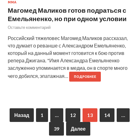
MMA
Магомед Маликов готов подраться с
Емельяненко, но при одном условии
Оставьте комментарий
Российский тяжеловес Магомед Маликов рассказал,
что думает о реванше с Александром Емельяненко,
который на данный момент готовится к бою против
репера Джигана. "Имя Александра Емельяненко
заслуженно упоминается в медиа, он в спорте много
чего добился, эпатажная…
ПОДРОБНЕЕ
Назад
1
…
12
13
14
…
39
Далее