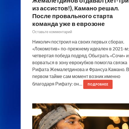
Жемалетдинов отдавал (хет-три
из ассистов!), Камано решал.
После провального старта
команда уже в еврозоне
Оставьте комментарий
Николич построил на своих первых сборах.
«Локомотив» по-прежнему идеален в 2021-м:
четвертая победа подряд. Обыграть «Сочи» и
ворваться в зону еврокубков помогла связка
Рифата Жемалетдинова и Франсуа Камано. 
первом тайме сам момент возник именно
благодаря Рифату: он…
ПОДРОБНЕЕ