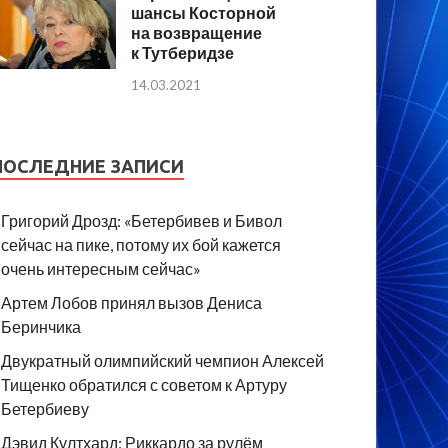
шансы Косторной
на возвращение
к Тутберидзе
14.03.2021
ПОСЛЕДНИЕ ЗАПИСИ
Григорий Дрозд: «Бетербивев и Бивол
сейчас на пике, потому их бой кажется
очень интересным сейчас»
Артем Лобов принял вызов Дениса
Беринчика
Двукратный олимпийский чемпион Алексей
Тищенко обратился с советом к Артуру
Бетербиеву
Дэвид Култхард: Риккардо за рулём