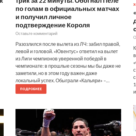
к
трик за 22 минуты. Обогнал Пеле
Х
по голам в официальных матчах
и получил личное
подтверждение Короля
Оставьте комментарий
О
Разозлился после вылета из ЛЧ: забил правой,
К
левой и головой. «Ювентус» ответил на вылет
в
из Лиги чемпионов уверенной победой в
«
чемпионате: в прошлые сезоны мы бы даже не
с
В
заметили, но в этом году важен даже
с
локальный успех. Обыграли «Кальяри» –…
1
ПОДРОБНЕЕ
и