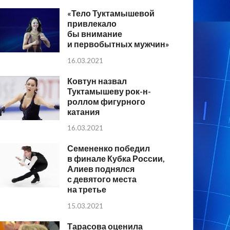
«Тело Туктамышевой
привлекало
бы внимание
и первобытных мужчин»
16.03.2021
Ковтун назвал
Туктамышеву рок-н-
роллом фигурного
катания
16.03.2021
Семененко победил
в финале Кубка России,
Алиев поднялся
с девятого места
на третье
15.03.2021
Тарасова оценила