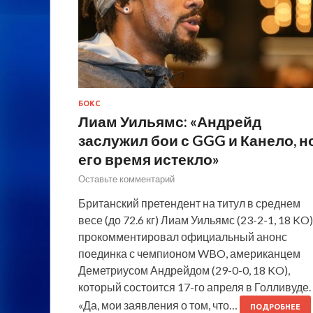
БОКС
Лиам Уильямс: «Андрейд
заслужил бои с GGG и Канело, н
его время истекло»
Оставьте комментарий
Британский претендент на титул в среднем
весе (до 72.6 кг) Лиам Уильямс (23-2-1, 18 KO)
прокомментировал официальный анонс
поединка с чемпионом WBO, американцем
Деметриусом Андрейдом (29-0-0, 18 KO),
который состоится 17-го апреля в Голливуде.
«Да, мои заявления о том, что…
ПОДРОБНЕЕ