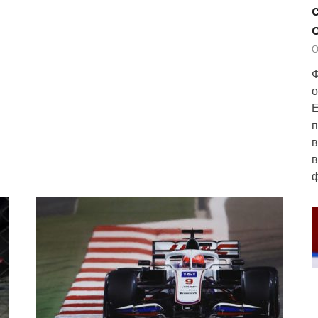
О
м
Ф
о
Е
п
в
в