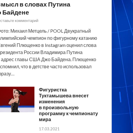
смысл в словах Путина
о Байдене
ставьте комментарий
ото: Михаил Метцель / POOL Двукратный
лимпийский чемпион по фигурному катанию
вгений Плющенко в Instagram оценил слова
резидента России Владимира Путина
 адрес главы США Джо Байдена. Плющенко
спомнил, что в детстве часто использовал
фразу…
Фигуристка
Туктамышева внесет
изменения
в произвольную
программу к чемпионату
мира
17.03.2021