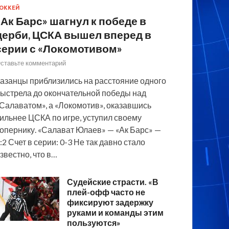
ОККЕЙ
«Ак Барс» шагнул к победе в
дерби, ЦСКА вышел вперед в
серии с «Локомотивом»
ставьте комментарий
азанцы приблизились на расстояние одного
ыстрела до окончательной победы над
Салаватом», а «Локомотив», оказавшись
ильнее ЦСКА по игре, уступил своему
опернику. «Салават Юлаев» — «Ак Барс» —
:2 Счет в серии: 0-3 Не так давно стало
звестно, что в…
Судейские страсти. «В
плей-офф часто не
фиксируют задержку
руками и команды этим
пользуются»