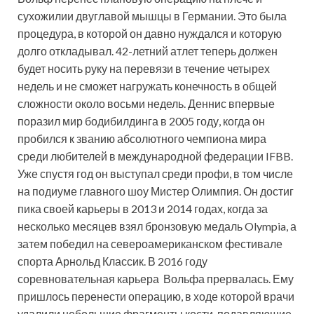
сухожилии двуглавой мышцы в Германии. Это была
процедура, в которой он давно нуждался и которую
долго откладывал. 42-летний атлет теперь должен
будет носить руку на перевязи в течение
четырех
недель и не сможет нагружать конечность в общей
сложности около восьми недель. Деннис впервые
поразил мир бодибилдинга в 2005 году, когда он
пробился к званию абсолютного чемпиона мира
среди любителей в международной федерации IFBB.
Уже спустя год он выступал среди профи, в том числе
на подиуме главного шоу Мистер Олимпия. Он достиг
пика своей карьеры в 2013 и 2014 годах, когда за
несколько месяцев взял бронзовую медаль Olympia, а
затем победил на североамериканском фестивале
спорта Арнольд Классик. В 2016 году
соревновательная карьера Вольфа прервалась. Ему
пришлось перенести операцию, в ходе которой врачи
удалили небольшие фрагменты кости, подавляющие