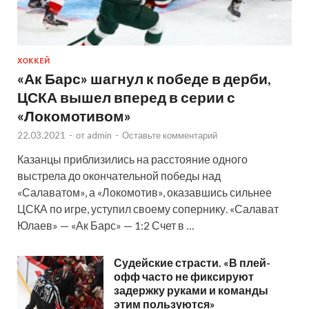
ХОККЕЙ
«Ак Барс» шагнул к победе в дерби,
ЦСКА вышел вперед в серии с
«Локомотивом»
22.03.2021
-
от
admin
-
Оставьте комментарий
Казанцы приблизились на расстояние одного
выстрела до окончательной победы над
«Салаватом», а «Локомотив», оказавшись сильнее
ЦСКА по игре, уступил своему сопернику. «Салават
Юлаев» — «Ак Барс» — 1:2 Счет в …
Судейские страсти. «В плей-
офф часто не фиксируют
задержку руками и команды
этим пользуются»