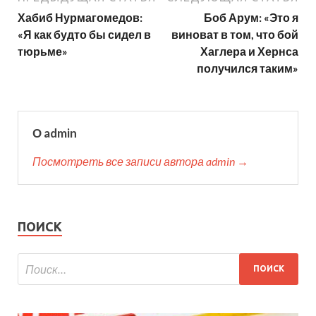
Хабиб Нурмагомедов:
Боб Арум: «Это я
«Я как будто бы сидел в
виноват в том, что бой
тюрьме»
Хаглера и Хернса
получился таким»
О admin
Посмотреть все записи автора admin →
ПОИСК