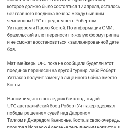
которое должно было состояться 17 апреля, осталось
без главного поединка вечера между бывшим
чемпионом UFC в среднем весе Робертом
Уиттакером и Паоло Костой. По информации СМИ,
бразильский атлет переносит
тяжелую форму гриппа
и не сможет восстановиться к запланированной дате
боя.
Матчмейкеры UFC пока не сообщили будет ли этот
поединок перенесен на другой турнир, либо Роберт
Уиттакер получит замену в лице иного бойца вместо
Косты.
Напомним, что в последних боях под эгидой
UFC австралийский боец Роберт Уиттакер одержал
победы решением судей над Дарреном
Тиллом и Джаредом Каннонье. Коста, в свою очередь,
проиграл Исраэлю Адесанье техническим нокаутом в