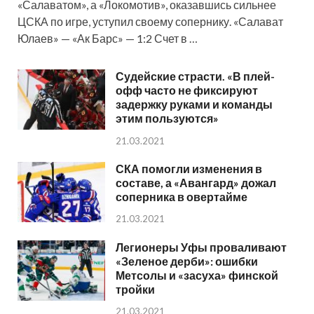
«Салаватом», а «Локомотив», оказавшись сильнее
ЦСКА по игре, уступил своему сопернику. «Салават
Юлаев» — «Ак Барс» — 1:2 Счет в …
Судейские страсти. «В плей-
офф часто не фиксируют
задержку руками и команды
этим пользуются»
21.03.2021
СКА помогли изменения в
составе, а «Авангард» дожал
соперника в овертайме
21.03.2021
Легионеры Уфы проваливают
«Зеленое дерби»: ошибки
Метсолы и «засуха» финской
тройки
21.03.2021