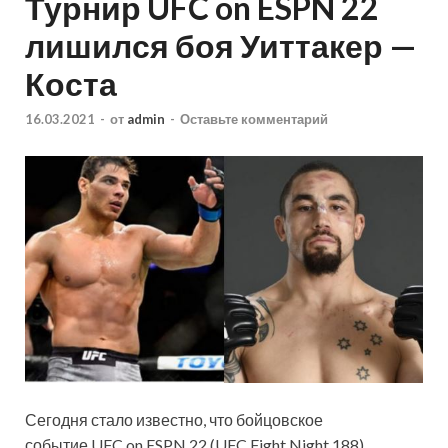
Турнир UFC on ESPN 22
лишился боя Уиттакер —
Коста
16.03.2021
-
от
admin
-
Оставьте комментарий
Сегодня стало известно, что бойцовское
событие UFC on ESPN 22 (UFC Fight Night 188),