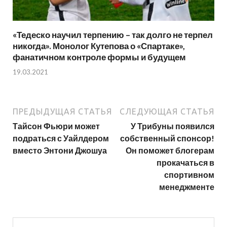
«Тедеско научил терпению – так долго не терпел
никогда». Монолог Кутепова о «Спартаке»,
фанатичном контроле формы и будущем
19.03.2021
ПРЕДЫДУЩАЯ СТАТЬЯ
СЛЕДУЮЩАЯ СТАТЬЯ
Тайсон Фьюри может
У Трибуны появился
подраться с Уайлдером
собственный спонсор!
вместо Энтони Джошуа
Он поможет блогерам
прокачаться в
спортивном
менеджменте