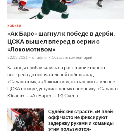
ХОККЕЙ
«Ак Барс» шагнул к победе в дерби,
ЦСКА вышел вперед в серии с
«Локомотивом»
22.03.2021
-
от
admin
-
Оставьте комментарий
Казанцы приблизились на расстояние одного
выстрела до окончательной победы над
«Салаватом», а «Локомотив», оказавшись сильнее
ЦСКА по игре, уступил своему сопернику. «Салават
Юлаев» — «Ак Барс» — 1:2 Счет в …
Судейские страсти. «В плей-
офф часто не фиксируют
задержку руками и команды
этим пользуются»